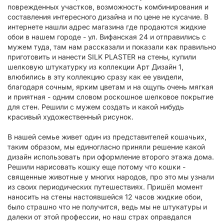
поврежденных участков, возможность комбинирования и
составления интересного дизайна и по цене не кусачие. В
интернете нашли адрес магазина где продаются жидкие
обои в нашем городе - ул. Вифанская 24 и отправились с
мужем туда, там нам рассказали и показали как правильно
приготовить и нанести SILK PLASTER на стены, купили
шелковую штукатурку из коллекции Арт Дизайн 1,
влюбились в эту коллекцию сразу как ее увидели,
благодаря сочным, ярким цветам и на ощупь очень мягкая
и приятная - одним словом роскошное шелковое покрытие
для стен. Решили с мужем создать и какой нибудь
красивый художественный рисунок.
В нашей семье живет один из представителей кошачьих,
таким образом, мы единогласно приняли решение какой
дизайн использовать при оформление второго этажа дома.
Решили нарисовать кошку еще потому что кошки -
священные животные у многих народов, про это мы узнали
из своих периодических путешествиях. Пришёл момент
наносить на стены настоявшейся 12 часов жидкие обои,
было страшно что не получится, ведь мы не штукатуры и
далеки от этой профессии, но наш страх оправдался