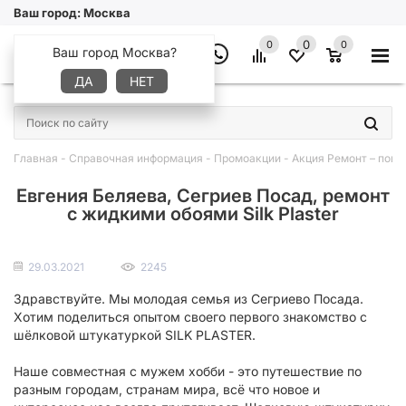
Ваш город:
Москва
0
0
0
Ваш город Москва?
ДА
НЕТ
×
Главная
-
Справочная информация
-
Промоакции
-
Акция Ремонт – повод
Евгения Беляева, Сегриев Посад, ремонт
с жидкими обоями Silk Plaster
29.03.2021
2245
Здравствуйте. Мы молодая семья из Сегриево Посада.
Хотим поделиться опытом своего первого знакомство с
шёлковой штукатуркой SILK PLASTER.
Наше совместная с мужем хобби - это путешествие по
разным городам, странам мира, всё что новое и