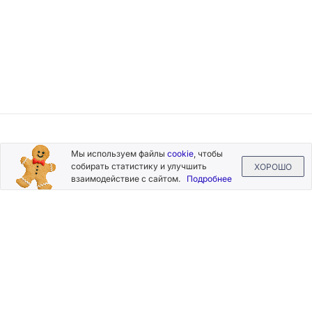
Подписывайтесь
Мы используем файлы
cookie
, чтобы
на новости и акции
собирать статистику и улучшить
ХОРОШО
взаимодействие с сайтом.
Подробнее
Нажимая на кнопку «Подписаться», Вы даете согласие на
обработку своих персональных данных.
Пользовательское
соглашение
.
+7 (800) 555-49-77