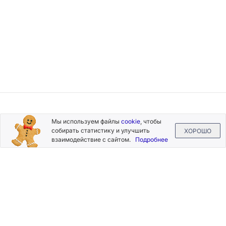
Подписывайтесь
Мы используем файлы
cookie
, чтобы
на новости и акции
собирать статистику и улучшить
ХОРОШО
взаимодействие с сайтом.
Подробнее
Нажимая на кнопку «Подписаться», Вы даете согласие на
обработку своих персональных данных.
Пользовательское
соглашение
.
+7 (800) 555-49-77