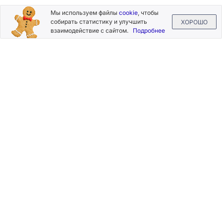
Подписывайтесь
Мы используем файлы
cookie
, чтобы
на новости и акции
собирать статистику и улучшить
ХОРОШО
взаимодействие с сайтом.
Подробнее
Нажимая на кнопку «Подписаться», Вы даете согласие на
обработку своих персональных данных.
Пользовательское
соглашение
.
+7 (800) 555-49-77
+7 (495) 268-07-70
office@silkplasters.com
2026 © Silk Plaster
Компания
Производство
Каталог
декоративных
Где купить
штукатурок
Информация
с 1997 года.
Помощь
Карта сайта
Контакты