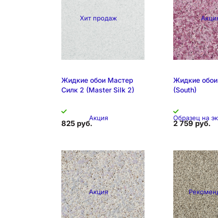
Хит продаж
Акци
Жидкие обои Мастер
Жидкие обои
Силк 2 (Master Silk 2)
(South)
Акция
Образец на э
825 руб.
2 759 руб.
Акция
Рекомен
Образец на экспозиции
Складская 