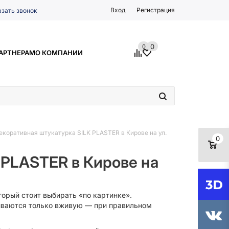
Вход
Регистрация
азать звонок
0
0
АРТНЕРАМ
О КОМПАНИИ
екоративная штукатурка SILK PLASTER в Кирове на ул.
0
 PLASTER в Кирове на
торый стоит выбирать «по картинке».
рываются только вживую — при правильном