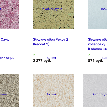
я
Рекомендуем
Нов
 Сауф
Жидкие обои Рекот 2
Жидкие обо
(Recoat 2)
колеровку 
(LaRoom Gr
кспозиции
Акция
Ак
2 277 руб.
875 руб.
дуем
Акция
Хит прод
позиция
Образец на экспозиции
Образец на