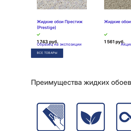
Жидкие обои Престиж
Жидкие обои 
(Prestige)
1 743 руб.
1 561 руб.
Образец на экспозиции
Акци
ВСЕ ТОВАРЫ
Преимущества жидких обое
Складская позиция
Образец на э