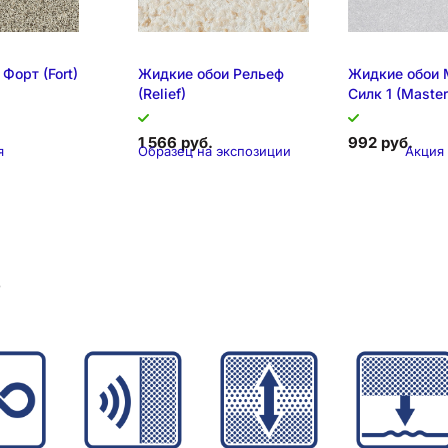
Форт (Fort)
Жидкие обои Рельеф
Жидкие обои 
(Relief)
Силк 1 (Master 
1 566 руб.
992 руб.
я
Образец на экспозиции
Акция
Складска
в
кспозиции
Складская позиция
Образец на эк