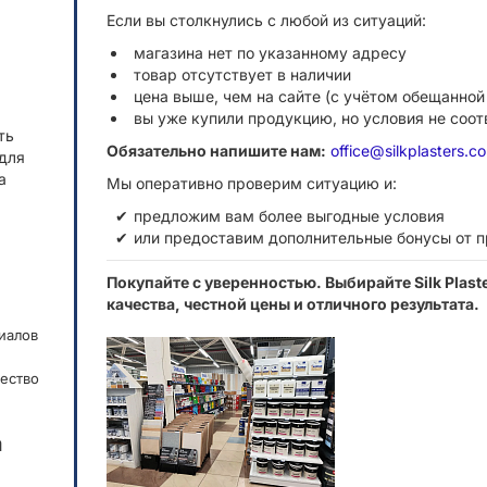
Если вы столкнулись с любой из ситуаций:
магазина нет по указанному адресу
товар отсутствует в наличии
цена выше, чем на сайте (с учётом обещанной
вы уже купили продукцию, но условия не соо
ть
Обязательно напишите нам:
office@silkplasters.c
для
а
Мы оперативно проверим ситуацию и:
предложим вам более выгодные условия
или предоставим дополнительные бонусы от 
Покупайте с уверенностью. Выбирайте Silk Plas
качества, честной цены и отличного результата.
иалов
ество
а