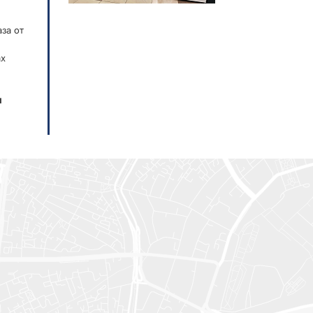
за от
ах
и