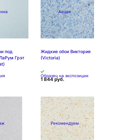
инка
Акция
и под
Жидкие обои Виктория
ЛаРум Грэт
(Victoria)
at)
ция
Образец на экспозиции
1 844 руб.
аж
Рекомендуем
 экспозиции
Складская позиция