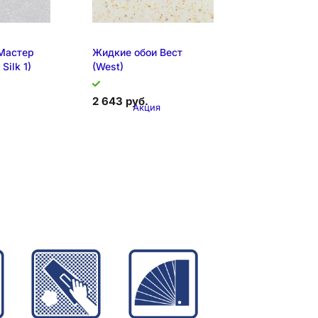
Мастер
Жидкие обои Вест
Silk 1)
(West)
2 643 руб.
Акция
я позиция
спозиции
Образец на экспозиции