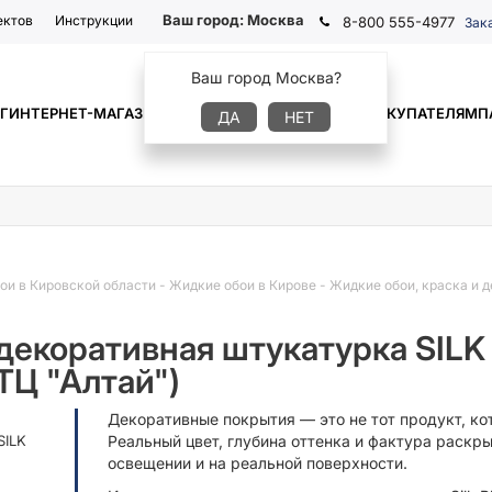
Ваш город:
Москва
ектов
Инструкции
8-800 555-4977
Зак
Ваш город Москва?
Г
ИНТЕРНЕТ-МАГАЗИН
ГДЕ КУПИТЬ
ИНФОРМАЦИЯ
ПОКУПАТЕЛЯМ
П
ДА
НЕТ
ои в Кировской области
-
Жидкие обои в Кирове
-
Жидкие обои, краска и д
 декоративная штукатурка SILK
ТЦ "Алтай")
Декоративные покрытия — это не тот продукт, ко
SILK
Реальный цвет, глубина оттенка и фактура раск
освещении и на реальной поверхности.