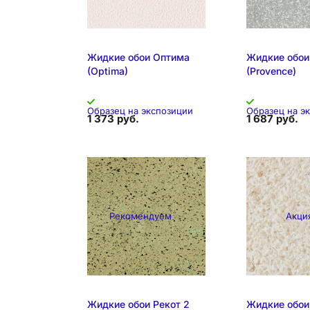
Жидкие обои Оптима
Жидкие обои
(Optima)
(Provence)
Образец на экспозиции
Образец на э
1 373 руб.
1 687 руб.
Рекомендуем
Акци
Складская позиция
Складская 
Жидкие обои Рекот 2
Жидкие обои