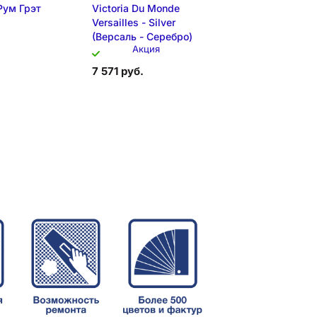
Рум Грэт
Victoria Du Monde
Versailles - Silver
(Версаль - Серебро)
Акция
7 571 руб.
Складская позиция
спозиции
Образец на экспозиции