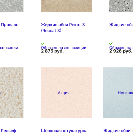
 Прованс
Жидкие обои Рекот 3
Жидкие обо
(Recoat 3)
кспозиции
Образец на экспозиции
Образец на
2 875 руб.
2 926 руб.
я
Акция
Новинк
позиция
Складска
 Рельеф
Шёлковая штукатурка
Жидкие обои 