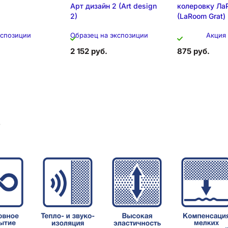
Арт дизайн 2 (Art design
колеровку Ла
2)
(LaRoom Grat)
кспозиции
Образец на экспозиции
Акция
2 152 руб.
875 руб.
в
позиция
Образец на эк