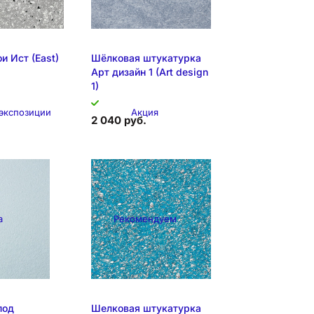
и Иcт (East)
Шёлковая штукатурка
Арт дизайн 1 (Art design
1)
 экспозиции
Акция
2 040 руб.
а
Рекомендуем
я позиция
Образец на экспозиции
под
Шелковая штукатурка