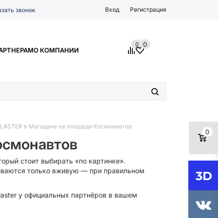
Вход
Регистрация
азать звонок
0
0
АРТНЕРАМ
О КОМПАНИИ
PLASTER в Магадане на площади Космонавтов
0
осмонавтов
торый стоит выбирать «по картинке».
рываются только вживую — при правильном
laster у официальных партнёров в вашем