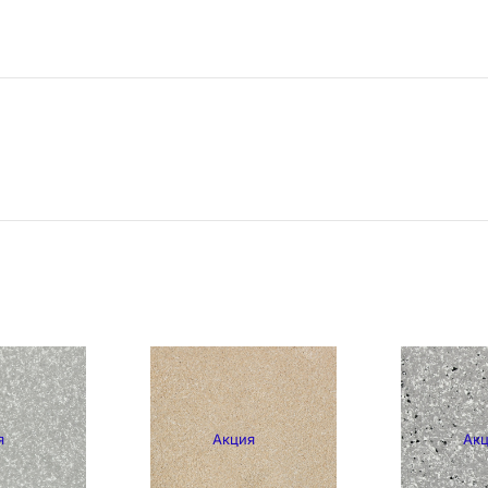
я
Акция
Ак