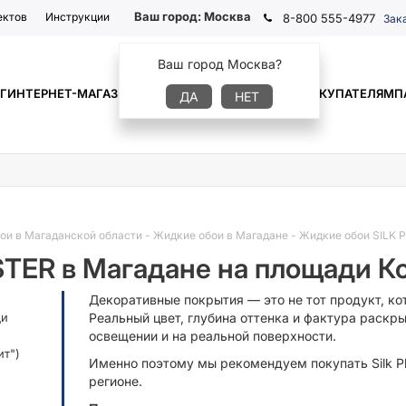
Ваш город:
Москва
ектов
Инструкции
8-800 555-4977
Зак
Ваш город Москва?
Г
ИНТЕРНЕТ-МАГАЗИН
ГДЕ КУПИТЬ
ИНФОРМАЦИЯ
ПОКУПАТЕЛЯМ
П
ДА
НЕТ
ои в Магаданской области
-
Жидкие обои в Магадане
-
Жидкие обои SILK 
STER в Магадане на площади К
Декоративные покрытия — это не тот продукт, ко
ди
Реальный цвет, глубина оттенка и фактура раск
освещении и на реальной поверхности.
ит")
Именно поэтому мы рекомендуем покупать Silk P
регионе.