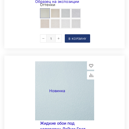
Образец на экспозиции
Оттенки
В КОРЗИНУ
Складская позиция
Новинка
Жидкие обои под
колеровку ЛаРум Грэт