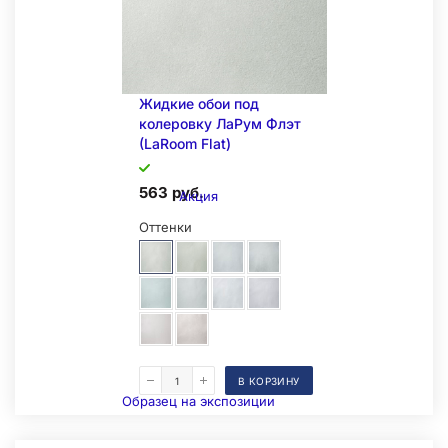
Жидкие обои под
колеровку ЛаРум Флэт
(LaRoom Flat)
563 руб.
Акция
Оттенки
В КОРЗИНУ
Образец на экспозиции