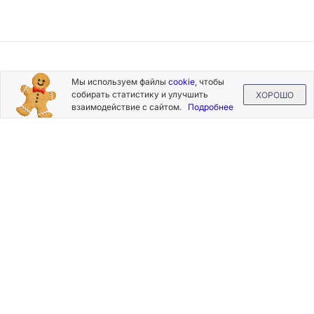
Подписывайтесь
Мы используем файлы
cookie
, чтобы
на новости и акции
собирать статистику и улучшить
ХОРОШО
взаимодействие с сайтом.
Подробнее
Нажимая на кнопку «Подписаться», Вы даете согласие на
обработку своих персональных данных.
Пользовательское
соглашение
.
+7 (800) 555-49-77
+7 (495) 268-07-70
office@silkplasters.com
2026 © Silk Plaster
Компания
Производство
Каталог
декоративных