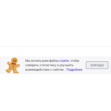
Подписывайтесь
Мы используем файлы
cookie
, чтобы
на новости и акции
собирать статистику и улучшить
ХОРОШО
взаимодействие с сайтом.
Подробнее
Нажимая на кнопку «Подписаться», Вы даете согласие на
обработку своих персональных данных.
Пользовательское
соглашение
.
+7 (800) 555-49-77