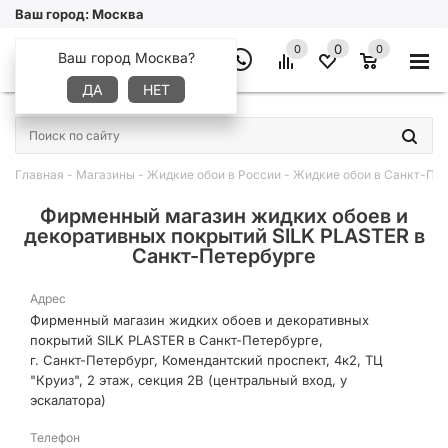
Ваш город:
Москва
0
0
0
Ваш город Москва?
ДА
НЕТ
×
Главная
-
Магазины
-
Жидкие обои в России
-
Жидкие обои в Санкт-Пет
Фирменный магазин жидких обоев и
декоративных покрытий SILK PLASTER в
Санкт-Петербурге
Адрес
Фирменный магазин жидких обоев и декоративных
покрытий SILK PLASTER в Санкт-Петербурге,
г. Санкт-Петербург, Комендантский проспект, 4к2, ТЦ
"Круиз", 2 этаж, секция 2В (центральный вход, у
эскалатора)
Телефон