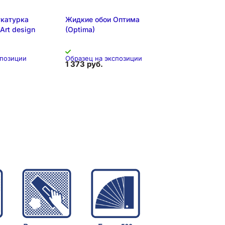
катурка
Жидкие обои Оптима
Art design
(Optima)
спозиции
Образец на экспозиции
1 373 руб.
я позиция
Складская позиция