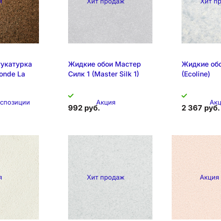
я
Хит продаж
Хит п
укатурка
Жидкие обои Мастер
Жидкие об
Monde La
Силк 1 (Master Silk 1)
(Ecoline)
кспозиции
Акция
Ак
992 руб.
2 367 руб.
я
Хит продаж
Акция
Образец на экспозиции
Образец на