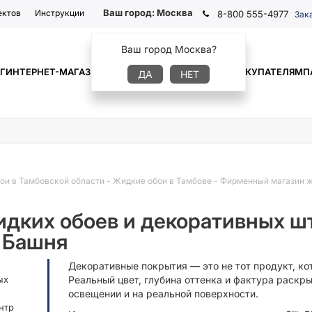
Ваш город:
Москва
ектов
Инструкции
8-800 555-4977
Зак
Ваш город Москва?
Г
ИНТЕРНЕТ-МАГАЗИН
ГДЕ КУПИТЬ
ИНФОРМАЦИЯ
ПОКУПАТЕЛЯМ
П
ДА
НЕТ
ои в Тамбовской области
-
Жидкие обои в Тамбове
-
Фирменный магазин ж
дких обоев и декоративных шт
 Башня
Декоративные покрытия — это не тот продукт, ко
ых
Реальный цвет, глубина оттенка и фактура раск
освещении и на реальной поверхности.
нтр