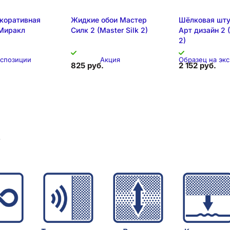
коративная
Жидкие обои Мастер
Шёлковая шту
Миракл
Силк 2 (Master Silk 2)
Арт дизайн 2 (
2)
кспозиции
Акция
Образец на эк
825 руб.
2 152 руб.
Складска
в
позиция
Образец на экспозиции