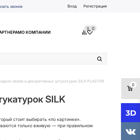
Вход
Регистрация
азать звонок
0
0
АРТНЕРАМ
О КОМПАНИИ
идких обоев и декоративных штукатурок SILK PLASTER
0
укатурок SILK
торый стоит выбирать «по картинке».
рываются только вживую — при правильном