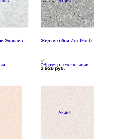
родаж
Акция
ои Эколайн
Жидкие обои Иcт (East)
ция
Образец на экспозиции
2 926 руб.
Акция
 экспозиции
Складская позиция