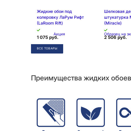
Жидкие обои под
Шелковая де
колеровку ЛаРум Рифт
штукатурка 
(LaRoom Rift)
(Miracle)
Акция
Образец на э
1 075 руб.
2 506 руб.
ВСЕ ТОВАРЫ
Складская позиция
Преимущества жидких обое
Образец на экспозиции
Складская 