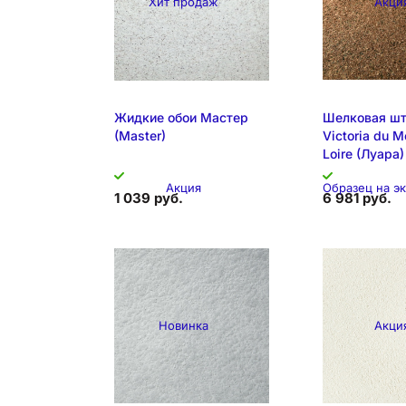
Хит продаж
Акци
Жидкие обои Мастер
Шелковая шт
(Master)
Victoria du 
Loire (Луара)
Акция
Образец на э
1 039 руб.
6 981 руб.
Новинка
Акци
Образец на экспозиции