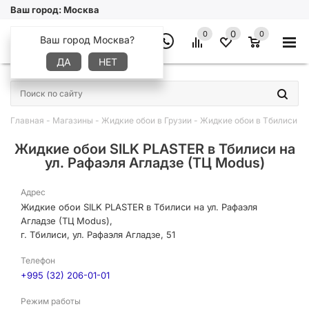
Ваш город:
Москва
0
0
0
Ваш город Москва?
ДА
НЕТ
×
Главная
-
Магазины
-
Жидкие обои в Грузии
-
Жидкие обои в Тбилиси
-
Жидкие обои SILK PLASTER в Тбилиси на
ул. Рафаэля Агладзе (ТЦ Modus)
Адрес
Жидкие обои SILK PLASTER в Тбилиси на ул. Рафаэля
Агладзе (ТЦ Modus),
г. Тбилиси, ул. Рафаэля Агладзе, 51
Телефон
+995 (32) 206-01-01
Режим работы