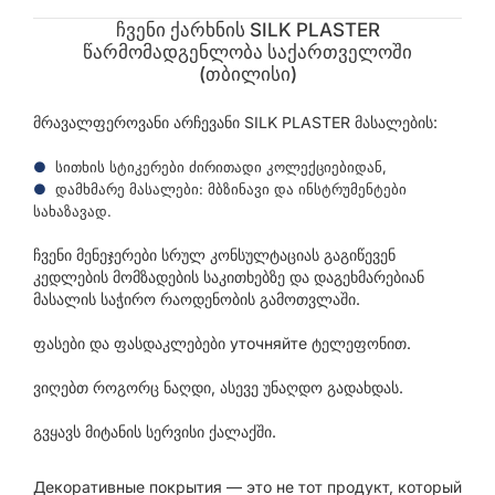
ჩვენი ქარხნის SILK PLASTER
წარმომადგენლობა საქართველოში
(თბილისი)
მრავალფეროვანი არჩევანი SILK PLASTER მასალების:
სითხის სტიკერები ძირითადი კოლექციებიდან,
დამხმარე მასალები: მბზინავი და ინსტრუმენტები
სახაზავად.
ჩვენი მენეჯერები სრულ კონსულტაციას გაგიწევენ
კედლების მომზადების საკითხებზე და დაგეხმარებიან
მასალის საჭირო რაოდენობის გამოთვლაში.
ფასები და ფასდაკლებები уточняйте ტელეფონით.
ვიღებთ როგორც ნაღდი, ასევე უნაღდო გადახდას.
გვყავს მიტანის სერვისი ქალაქში.
Декоративные покрытия — это не тот продукт, который