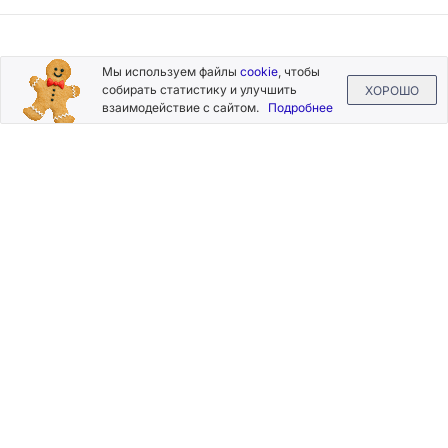
Подписывайтесь
Мы используем файлы
cookie
, чтобы
на новости и акции
собирать статистику и улучшить
ХОРОШО
взаимодействие с сайтом.
Подробнее
Нажимая на кнопку «Подписаться», Вы даете согласие на
обработку своих персональных данных.
Пользовательское
соглашение
.
+7 (800) 555-49-77
+7 (495) 268-07-70
office@silkplasters.com
2026 © Silk Plaster
Компания
Производство
Каталог
декоративных
Где купить
штукатурок
Информация
с 1997 года.
Помощь