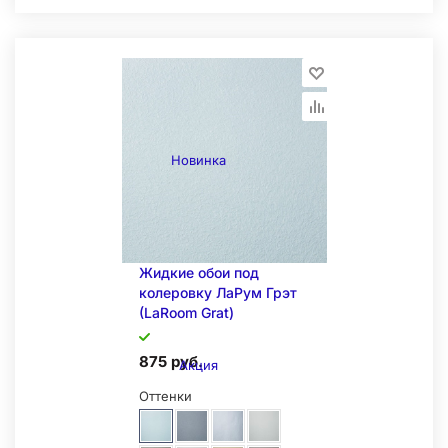
Складская позиция
Новинка
Жидкие обои под
колеровку ЛаРум Грэт
(LaRoom Grat)
875 руб.
Акция
Оттенки