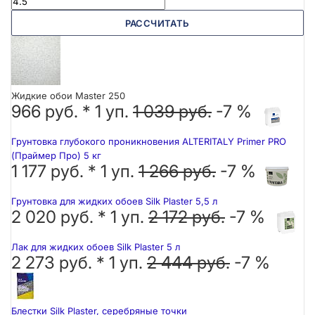
РАССЧИТАТЬ
Жидкие обои Master 250
966 руб. *
1
уп.
1 039 руб.
-7 %
Грунтовка глубокого проникновения ALTERITALY Primer PRO
(Праймер Про) 5 кг
1 177 руб. *
1
уп.
1 266 руб.
-7 %
Грунтовка для жидких обоев Silk Plaster 5,5 л
2 020 руб. *
1
уп.
2 172 руб.
-7 %
Лак для жидких обоев Silk Plaster 5 л
2 273 руб. *
1
уп.
2 444 руб.
-7 %
Блестки Silk Plaster, серебряные точки