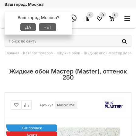
Ваш город:
Москва
0
0
0
Ваш город Москва?
ДА
НЕТ
×
Главная
-
Каталог товаров
-
Жидкие обои
-
Жидкие обои Мастер (Master
Жидкие обои Мастер (Master), оттенок
250
Артикул
Master 250
Хит продаж
Акция