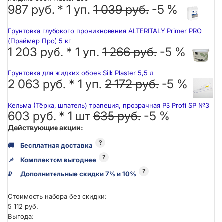
987 руб. *
1
уп.
1 039 руб.
-5 %
Грунтовка глубокого проникновения ALTERITALY Primer PRO
(Праймер Про) 5 кг
1 203 руб. *
1
уп.
1 266 руб.
-5 %
Грунтовка для жидких обоев Silk Plaster 5,5 л
2 063 руб. *
1
уп.
2 172 руб.
-5 %
Кельма (Тёрка, шпатель) трапеция, прозрачная PS Profi SP №3
603 руб. *
1
шт
635 руб.
-5 %
Действующие акции:
?
🚚
Бесплатная доставка
?
📌
Комплектом выгоднее
?
₽
Дополнительные скидки 7% и 10%
Стоимость набора без скидки:
5 112 руб.
Выгода: