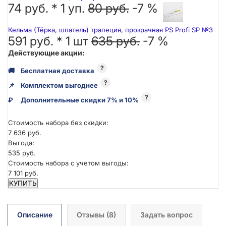
74 руб. *
1
уп.
80 руб.
-7 %
Кельма (Тёрка, шпатель) трапеция, прозрачная PS Profi SP №3
591 руб. *
1
шт
635 руб.
-7 %
Действующие акции:
?
🚚
Бесплатная доставка
?
📌
Комплектом выгоднее
?
₽
Дополнительные скидки 7% и 10%
Стоимость набора без скидки:
7 636 руб.
Выгода:
535 руб.
Стоимость набора с учетом выгоды:
7 101 руб.
КУПИТЬ
Описание
Отзывы
(8)
Задать вопрос