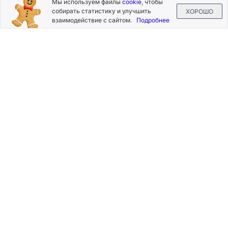
Мы используем файлы
cookie
, чтобы
на новости и акции
собирать статистику и улучшить
ХОРОШО
взаимодействие с сайтом.
Подробнее
Нажимая на кнопку «Подписаться», Вы даете согласие на
обработку своих персональных данных.
Пользовательское
соглашение
.
+7 (800) 555-49-77
+7 (495) 268-07-70
office@silkplasters.com
2026 © Silk Plaster
Компания
Производство
Каталог
декоративных
Где купить
штукатурок
Информация
с 1997 года.
Помощь
Карта сайта
Контакты