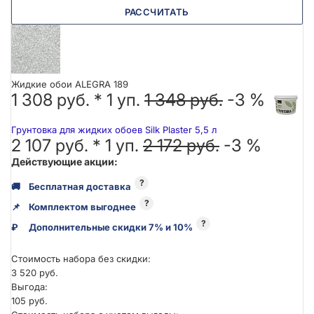
РАССЧИТАТЬ
Жидкие обои ALEGRA 189
1 308 руб. *
1
уп.
1 348 руб.
-3 %
Грунтовка для жидких обоев Silk Plaster 5,5 л
2 107 руб. *
1
уп.
2 172 руб.
-3 %
Действующие акции:
?
🚚
Бесплатная доставка
?
📌
Комплектом выгоднее
?
₽
Дополнительные скидки 7% и 10%
Стоимость набора без скидки:
3 520 руб.
Выгода:
105 руб.