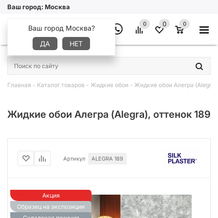
Ваш город:
Москва
0
0
0
Ваш город Москва?
ДА
НЕТ
×
Главная
-
Каталог товаров
-
Жидкие обои
-
Жидкие обои Алегра (Alegra)
Жидкие обои Алегра (Alegra), оттенок 189
Артикул
ALEGRA 189
Акция
Образец на экспозиции
Складская позиция