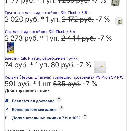
1 177 руб. *
1
уп.
1 266 руб.
-7 %
Грунтовка для жидких обоев Silk Plaster 5,5 л
2 020 руб. *
1
уп.
2 172 руб.
-7 %
Лак для жидких обоев Silk Plaster 5 л
2 273 руб. *
1
уп.
2 444 руб.
-7 %
Блестки Silk Plaster, серебряные точки
74 руб. *
1
уп.
80 руб.
-7 %
Кельма (Тёрка, шпатель) трапеция, прозрачная PS Profi SP №3
591 руб. *
1
шт
635 руб.
-7 %
Действующие акции:
?
🚚
Бесплатная доставка
?
📌
Комплектом выгоднее
?
₽
Дополнительные скидки 7% и 10%
Стоимость набора без скидки: