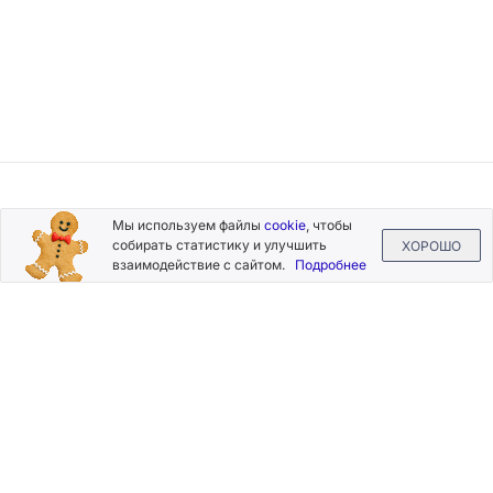
Подписывайтесь
Мы используем файлы
cookie
, чтобы
на новости и акции
собирать статистику и улучшить
ХОРОШО
взаимодействие с сайтом.
Подробнее
Нажимая на кнопку «Подписаться», Вы даете согласие на
обработку своих персональных данных.
Пользовательское
соглашение
.
+7 (800) 555-49-77
+7 (495) 268-07-70