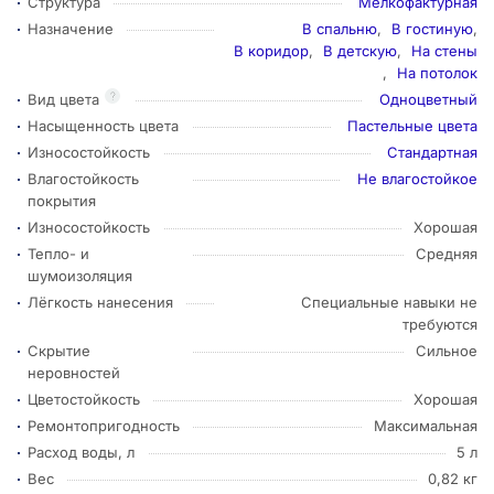
Структура
Мелкофактурная
Назначение
В спальню
,
В гостиную
,
В коридор
,
В детскую
,
На стены
,
На потолок
?
Вид цвета
Одноцветный
Насыщенность цвета
Пастельные цвета
Износостойкость
Стандартная
Влагостойкость
Не влагостойкое
покрытия
Износостойкость
Хорошая
Тепло- и
Средняя
шумоизоляция
Лёгкость нанесения
Специальные навыки не
требуются
Скрытие
Сильное
неровностей
Цветостойкость
Хорошая
Ремонтопригодность
Максимальная
Расход воды, л
5 л
Вес
0,82 кг