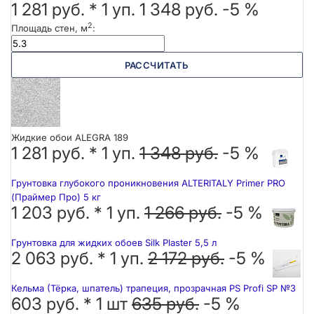
1 281 руб.
*
1
уп.
1 348 руб.
-5 %
2
Площадь стен, м
:
РАССЧИТАТЬ
Жидкие обои ALEGRA 189
1 281 руб. *
1
уп.
1 348 руб.
-5 %
Грунтовка глубокого проникновения ALTERITALY Primer PRO
(Праймер Про) 5 кг
1 203 руб. *
1
уп.
1 266 руб.
-5 %
Грунтовка для жидких обоев Silk Plaster 5,5 л
2 063 руб. *
1
уп.
2 172 руб.
-5 %
Кельма (Тёрка, шпатель) трапеция, прозрачная PS Profi SP №3
603 руб. *
1
шт
635 руб.
-5 %