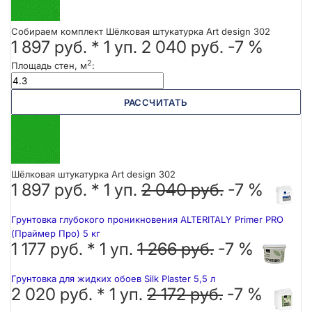
Собираем комплект Шёлковая штукатурка Art design 302
1 897 руб.
*
1
уп.
2 040 руб.
-7 %
2
Площадь стен, м
:
РАССЧИТАТЬ
Шёлковая штукатурка Art design 302
1 897 руб. *
1
уп.
2 040 руб.
-7 %
Грунтовка глубокого проникновения ALTERITALY Primer PRO
(Праймер Про) 5 кг
1 177 руб. *
1
уп.
1 266 руб.
-7 %
Грунтовка для жидких обоев Silk Plaster 5,5 л
2 020 руб. *
1
уп.
2 172 руб.
-7 %