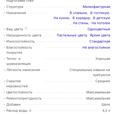
подготовке стен
Структура
Мелкофактурная
Назначение
В спальню
,
В гостиную
,
На кухню
,
В коридор
,
В детскую
,
На стены
,
На потолок
?
Вид цвета
Одноцветный
Насыщенность цвета
Пастельные цвета
,
Яркие цвета
Износостойкость
Стандартная
Влагостойкость
Не влагостойкое
покрытия
Тепло- и
Хорошая
шумоизоляция
Лёгкость нанесения
Специальные навыки не
требуются
Скрытие
Среднее
неровностей
Цветостойкость
Максимальная
Ремонтопригодность
Максимальная
Добавки
Шелк
Расход воды, л
4,5 л