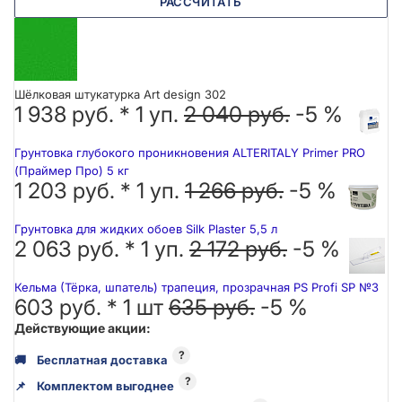
РАССЧИТАТЬ
Шёлковая штукатурка Art design 302
1 938 руб. *
1
уп.
2 040 руб.
-5 %
Грунтовка глубокого проникновения ALTERITALY Primer PRO
(Праймер Про) 5 кг
1 203 руб. *
1
уп.
1 266 руб.
-5 %
Грунтовка для жидких обоев Silk Plaster 5,5 л
2 063 руб. *
1
уп.
2 172 руб.
-5 %
Кельма (Тёрка, шпатель) трапеция, прозрачная PS Profi SP №3
603 руб. *
1
шт
635 руб.
-5 %
Действующие акции:
?
🚚
Бесплатная доставка
?
📌
Комплектом выгоднее