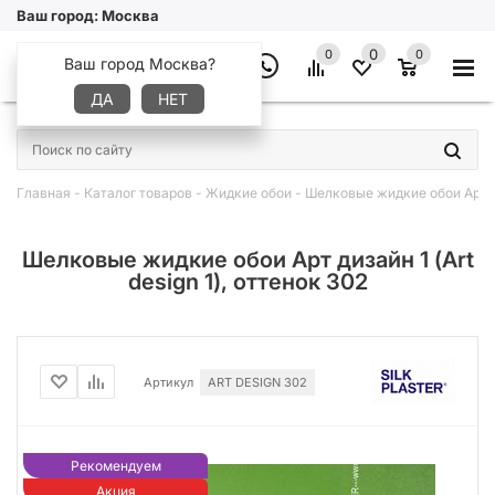
Ваш город:
Москва
0
0
0
Ваш город Москва?
ДА
НЕТ
×
Главная
-
Каталог товаров
-
Жидкие обои
-
Шелковые жидкие обои Арт диз
Шелковые жидкие обои Арт дизайн 1 (Art
design 1), оттенок 302
Артикул
ART DESIGN 302
Рекомендуем
Акция