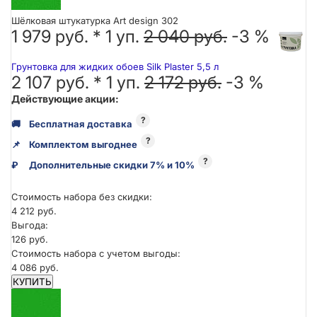
Шёлковая штукатурка Art design 302
1 979 руб. *
1
уп.
2 040 руб.
-3 %
Грунтовка для жидких обоев Silk Plaster 5,5 л
2 107 руб. *
1
уп.
2 172 руб.
-3 %
Действующие акции:
?
🚚
Бесплатная доставка
?
📌
Комплектом выгоднее
?
₽
Дополнительные скидки 7% и 10%
Стоимость набора без скидки:
4 212 руб.
Выгода:
126 руб.
Стоимость набора с учетом выгоды:
4 086 руб.
КУПИТЬ