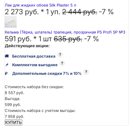
Лак для жидких обоев Silk Plaster 5 л
2 273 руб. *
1
уп.
2 444 руб.
-7 %
Кельма (Тёрка, шпатель) трапеция, прозрачная PS Profi SP №3
591 руб. *
1
шт
635 руб.
-7 %
Действующие акции:
?
🚚
Бесплатная доставка
?
📌
Комплектом выгоднее
?
₽
Дополнительные скидки 7% и 10%
Стоимость набора без скидки:
8 557 руб.
Выгода:
599 руб.
Стоимость набора с учетом выгоды:
7 958 руб.
КУПИТЬ