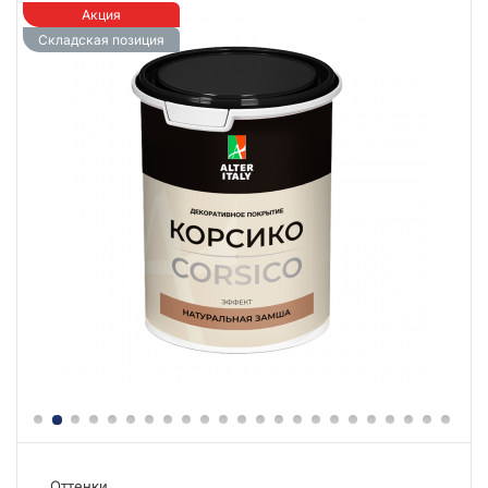
Акция
Складская позиция
Оттенки