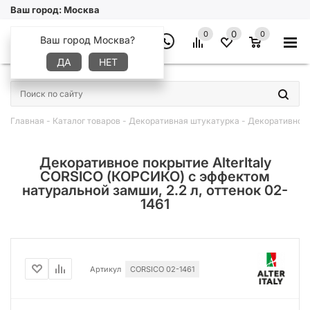
Ваш город:
Москва
0
0
0
Ваш город Москва?
ДА
НЕТ
×
Главная
-
Каталог товаров
-
Декоративная штукатурка
-
Декоративное 
Декоративное покрытие AlterItaly
CORSICO (КОРСИКО) с эффектом
натуральной замши, 2.2 л, оттенок 02-
1461
Артикул
CORSICO 02-1461