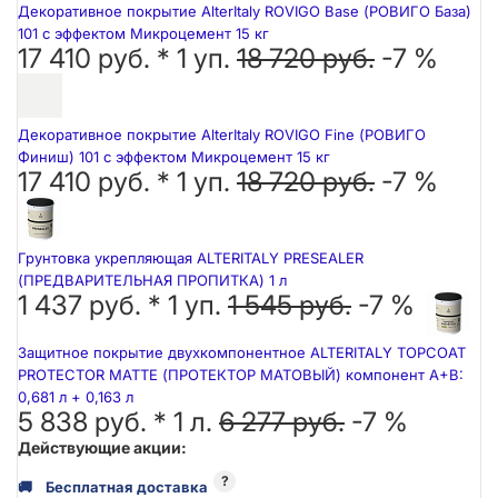
Декоративное покрытие AlterItaly ROVIGO Base (РОВИГО База)
101 с эффектом Микроцемент 15 кг
17 410 руб. *
1
уп.
18 720 руб.
-7 %
Декоративное покрытие AlterItaly ROVIGO Fine (РОВИГО
Финиш) 101 с эффектом Микроцемент 15 кг
17 410 руб. *
1
уп.
18 720 руб.
-7 %
Грунтовка укрепляющая ALTERITALY PRESEALER
(ПРЕДВАРИТЕЛЬНАЯ ПРОПИТКА) 1 л
1 437 руб. *
1
уп.
1 545 руб.
-7 %
Защитное покрытие двухкомпонентное ALTERITALY TOPCOAT
PROTECTOR MATTE (ПРОТЕКТОР МАТОВЫЙ) компонент А+В:
0,681 л + 0,163 л
5 838 руб. *
1
л.
6 277 руб.
-7 %
Действующие акции:
?
🚚
Бесплатная доставка