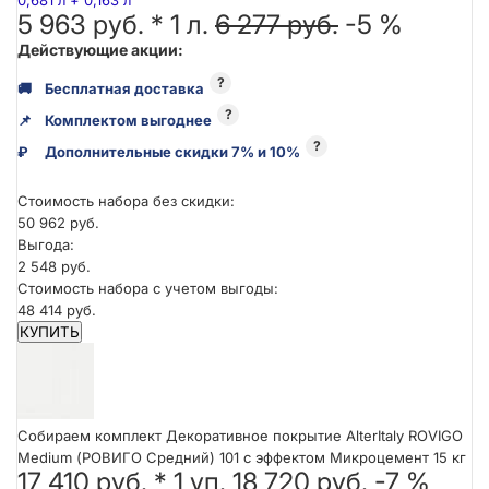
0,681 л + 0,163 л
5 963 руб. *
1
л.
6 277 руб.
-5 %
Действующие акции:
?
🚚
Бесплатная доставка
?
📌
Комплектом выгоднее
?
₽
Дополнительные скидки 7% и 10%
Стоимость набора без скидки:
50 962 руб.
Выгода:
2 548 руб.
Стоимость набора с учетом выгоды:
48 414 руб.
КУПИТЬ
Собираем комплект Декоративное покрытие AlterItaly ROVIGO
Medium (РОВИГО Средний) 101 с эффектом Микроцемент 15 кг
17 410 руб.
*
1
уп.
18 720 руб.
-7 %