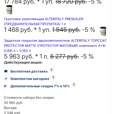
17 784 руб. *
1
уп.
18 720 руб.
-5 %
Грунтовка укрепляющая ALTERITALY PRESEALER
(ПРЕДВАРИТЕЛЬНАЯ ПРОПИТКА) 1 л
1 468 руб. *
1
уп.
1 545 руб.
-5 %
Защитное покрытие двухкомпонентное ALTERITALY TOPCOAT
PROTECTOR MATTE (ПРОТЕКТОР МАТОВЫЙ) компонент А+В:
0,681 л + 0,163 л
5 963 руб. *
1
л.
6 277 руб.
-5 %
Действующие акции:
?
🚚
Бесплатная доставка
?
📌
Комплектом выгоднее
?
₽
Дополнительные скидки 7% и 10%
Стоимость набора без скидки:
50 962 руб.
Выгода:
2 548 руб.