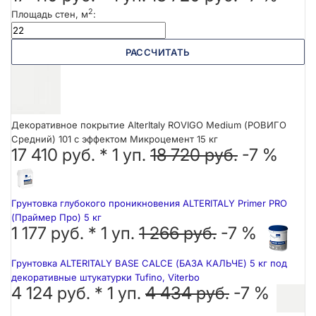
2
Площадь стен, м
:
РАССЧИТАТЬ
Декоративное покрытие AlterItaly ROVIGO Medium (РОВИГО
Средний) 101 с эффектом Микроцемент 15 кг
17 410 руб. *
1
уп.
18 720 руб.
-7 %
Грунтовка глубокого проникновения ALTERITALY Primer PRO
(Праймер Про) 5 кг
1 177 руб. *
1
уп.
1 266 руб.
-7 %
Грунтовка ALTERITALY BASE CALCE (БАЗА КАЛЬЧЕ) 5 кг под
декоративные штукатурки Tufino, Viterbo
4 124 руб. *
1
уп.
4 434 руб.
-7 %