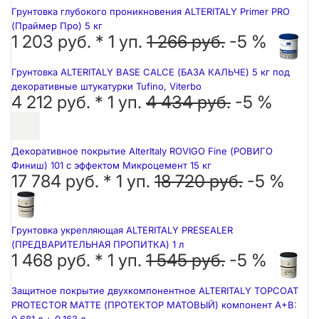
Грунтовка глубокого проникновения ALTERITALY Primer PRO
(Праймер Про) 5 кг
1 203 руб. *
1
уп.
1 266 руб.
-5 %
Грунтовка ALTERITALY BASE CALCE (БАЗА КАЛЬЧЕ) 5 кг под
декоративные штукатурки Tufino, Viterbo
4 212 руб. *
1
уп.
4 434 руб.
-5 %
Декоративное покрытие AlterItaly ROVIGO Fine (РОВИГО
Финиш) 101 с эффектом Микроцемент 15 кг
17 784 руб. *
1
уп.
18 720 руб.
-5 %
Грунтовка укрепляющая ALTERITALY PRESEALER
(ПРЕДВАРИТЕЛЬНАЯ ПРОПИТКА) 1 л
1 468 руб. *
1
уп.
1 545 руб.
-5 %
Защитное покрытие двухкомпонентное ALTERITALY TOPCOAT
PROTECTOR MATTE (ПРОТЕКТОР МАТОВЫЙ) компонент А+В: