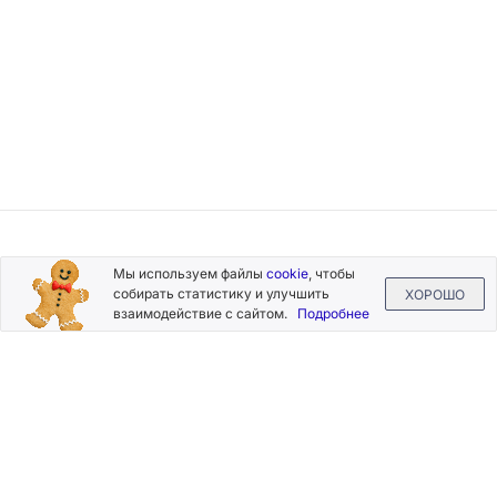
Подписывайтесь
Мы используем файлы
cookie
, чтобы
на новости и акции
собирать статистику и улучшить
ХОРОШО
взаимодействие с сайтом.
Подробнее
Нажимая на кнопку «Подписаться», Вы даете согласие на
обработку своих персональных данных.
Пользовательское
соглашение
.
+7 (800) 555-49-77