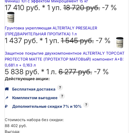
Финиш) 101 с эффектом Микроцемент 15 кг
17 410 руб. *
1
уп.
18 720 руб.
-7 %
Грунтовка укрепляющая ALTERITALY PRESEALER
(ПРЕДВАРИТЕЛЬНАЯ ПРОПИТКА) 1 л
1 437 руб. *
1
уп.
1 545 руб.
-7 %
Защитное покрытие двухкомпонентное ALTERITALY TOPCOAT
PROTECTOR MATTE (ПРОТЕКТОР МАТОВЫЙ) компонент А+В:
0,681 л + 0,163 л
5 838 руб. *
1
л.
6 277 руб.
-7 %
Действующие акции:
?
🚚
Бесплатная доставка
?
📌
Комплектом выгоднее
?
₽
Дополнительные скидки 7% и 10%
Стоимость набора без скидки:
88 402 руб.
Выгода: