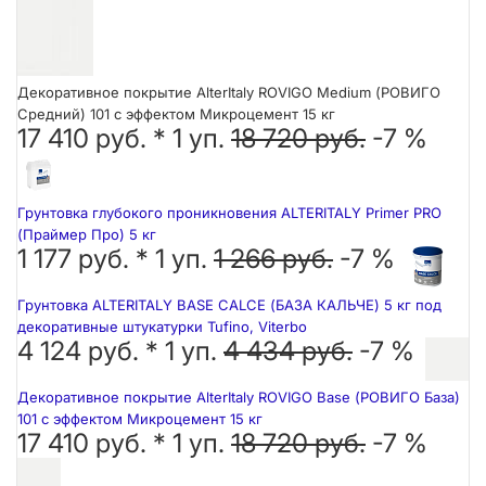
Декоративное покрытие AlterItaly ROVIGO Medium (РОВИГО
Средний) 101 с эффектом Микроцемент 15 кг
17 410 руб. *
1
уп.
18 720 руб.
-7 %
Грунтовка глубокого проникновения ALTERITALY Primer PRO
(Праймер Про) 5 кг
1 177 руб. *
1
уп.
1 266 руб.
-7 %
Грунтовка ALTERITALY BASE CALCE (БАЗА КАЛЬЧЕ) 5 кг под
декоративные штукатурки Tufino, Viterbo
4 124 руб. *
1
уп.
4 434 руб.
-7 %
Декоративное покрытие AlterItaly ROVIGO Base (РОВИГО База)
101 с эффектом Микроцемент 15 кг
17 410 руб. *
1
уп.
18 720 руб.
-7 %