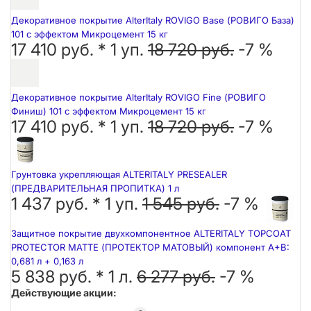
Декоративное покрытие AlterItaly ROVIGO Base (РОВИГО База)
101 с эффектом Микроцемент 15 кг
17 410 руб. *
1
уп.
18 720 руб.
-7 %
Декоративное покрытие AlterItaly ROVIGO Fine (РОВИГО
Финиш) 101 с эффектом Микроцемент 15 кг
17 410 руб. *
1
уп.
18 720 руб.
-7 %
Грунтовка укрепляющая ALTERITALY PRESEALER
(ПРЕДВАРИТЕЛЬНАЯ ПРОПИТКА) 1 л
1 437 руб. *
1
уп.
1 545 руб.
-7 %
Защитное покрытие двухкомпонентное ALTERITALY TOPCOAT
PROTECTOR MATTE (ПРОТЕКТОР МАТОВЫЙ) компонент А+В:
0,681 л + 0,163 л
5 838 руб. *
1
л.
6 277 руб.
-7 %
Действующие акции: