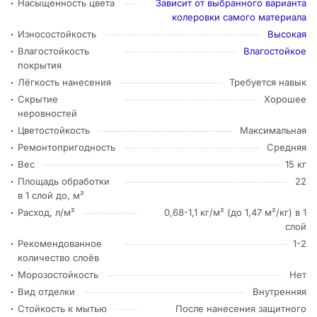
Насыщенность цвета
Зависит от выбранного варианта
колеровки самого материала
Износостойкость
Высокая
Влагостойкость
Влагостойкое
покрытия
Лёгкость нанесения
Требуется навык
Скрытие
Хорошее
неровностей
Цветостойкость
Максимальная
Ремонтопригодность
Средняя
Вес
15 кг
Площадь обработки
22
в 1 слой до, м²
Расход, л/м²
0,68-1,1 кг/м² (до 1,47 м²/кг) в 1
слой
Рекомендованное
1-2
количество слоёв
Морозостойкость
Нет
Вид отделки
Внутренняя
Стойкость к мытью
После нанесения защитного