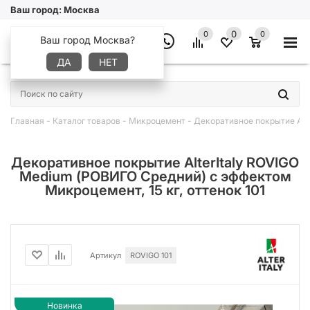
Ваш город:
Москва
0
0
0
Ваш город Москва?
ДА
НЕТ
×
Главная
-
Каталог товаров
-
Микроцемент
-
Декоративное покрытие Alt
Декоративное покрытие AlterItaly ROVIGO
Medium (РОВИГО Средний) с эффектом
Микроцемент, 15 кг, оттенок 101
Артикул
ROVIGO 101
Новинка