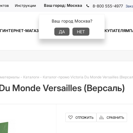
Ваш город:
Москва
ектов
Инструкции
8-800 555-4977
Зак
Ваш город Москва?
Г
ИНТЕРНЕТ-МАГАЗИН
ГДЕ КУПИТЬ
ИНФОРМАЦИЯ
ПОКУПАТЕЛЯМ
П
ДА
НЕТ
 материалы
-
Каталоги
-
Каталог-промо Victoria Du Monde Versailles (Версал
Du Monde Versailles (Версаль)
ОТЛОЖИТЬ
СРАВНИТЬ