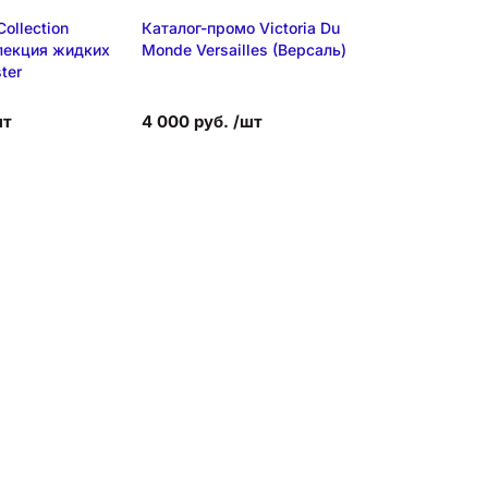
ollection
Каталог-промо Victoria Du
Каталог-пром
лекция жидких
Monde Versailles (Версаль)
Monde Versai
ter
2)
шт
4 000 руб. /шт
4 000 руб. 