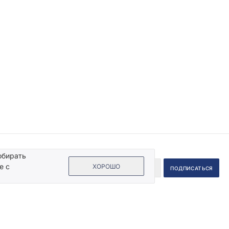
обирать
е с
ХОРОШО
 на кнопку «Подписаться», Вы даете согласие на обработку своих
ых данных.
Пользовательское соглашение
.