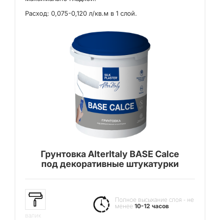
Расход: 0,075-0,120 л/кв.м в 1 слой.
Грунтовка AlterItaly BASE Calce
под декоративные штукатурки
Полное высыхание слоя - не
менее
10-12 часов
валик