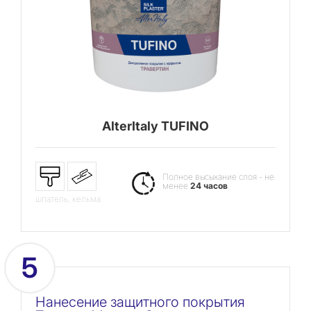
AlterItaly TUFINO
Полное высыхание слоя - не
менее
24 часов
шпатель, кельма
5
Нанесение защитного покрытия