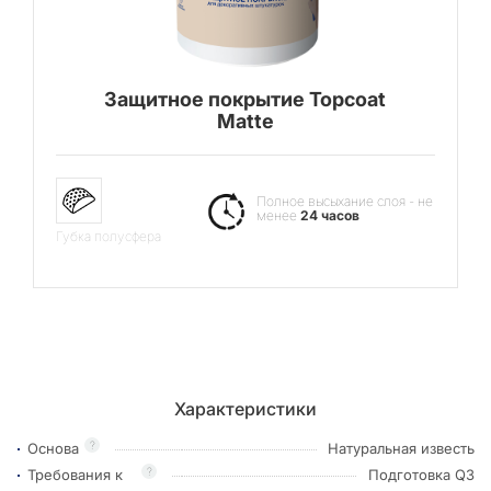
Защитное покрытие Topcoat
Matte
Полное высыхание слоя - не
менее
24 часов
Губка полусфера
Характеристики
?
Основа
Натуральная известь
?
Требования к
Подготовка Q3