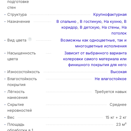
подготовке
стен
Структура
Крупнофактурная
Назначение
В спальню
,
В гостиную
,
На кухню
,
В
коридор
,
В детскую
,
На стены
,
На
потолок
?
Вид цвета
Возможны как одноцветные, так и
многоцветные исполнения
Насыщенность
Зависит от выбранного варианта
цвета
колеровки самого материала или
финишного покрытия для него
Износостойкость
Высокая
Влагостойкость
Не влагостойкое
покрытия
Лёгкость
Требуется навык
нанесения
Скрытие
Среднее
неровностей
Вес
15 кг + 2 кг
Площадь
23 м²
обработки в 1