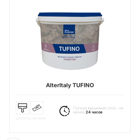
AlterItaly TUFINO
Полное высыхание слоя - не
менее
24 часов
шпатель, кельма