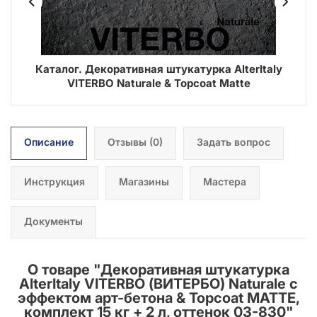
ER
Каталог. Декоративная штукатурка AlterItaly
В
VITERBO Naturale & Topcoat Matte
Описание
Отзывы
(0)
Задать вопрос
Инструкция
Магазины
Мастера
Документы
О товаре "
Декоративная штукатурка
AlterItaly VITERBO (ВИТЕРБО) Naturale с
эффектом арт-бетона & Topcoat MATTE,
комплект 15 кг + 2 л, оттенок 03-830
"