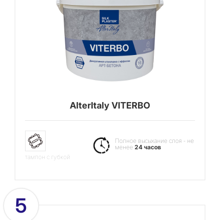
AlterItaly VITERBO
Полное высыхание слоя - не
менее
24 часов
тампон с губкой
5