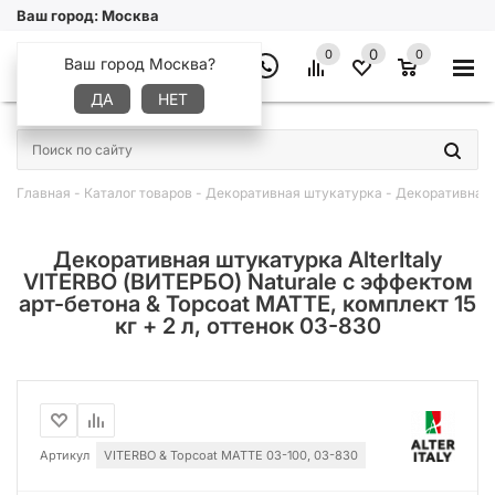
Ваш город:
Москва
0
0
0
Ваш город Москва?
ДА
НЕТ
×
Главная
-
Каталог товаров
-
Декоративная штукатурка
-
Декоративная ш
Декоративная штукатурка AlterItaly
VITERBO (ВИТЕРБО) Naturale с эффектом
арт-бетона & Topcoat MATTE, комплект 15
кг + 2 л, оттенок 03-830
Артикул
VITERBO & Topcoat MATTE 03-100, 03-830