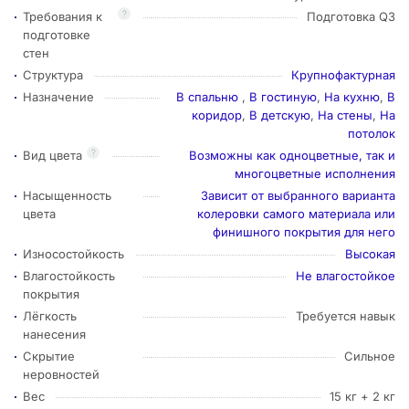
?
Требования к
Подготовка Q3
подготовке
стен
Структура
Крупнофактурная
Назначение
В спальню
,
В гостиную
,
На кухню
,
В
коридор
,
В детскую
,
На стены
,
На
потолок
?
Вид цвета
Возможны как одноцветные, так и
многоцветные исполнения
Насыщенность
Зависит от выбранного варианта
цвета
колеровки самого материала или
финишного покрытия для него
Износостойкость
Высокая
Влагостойкость
Не влагостойкое
покрытия
Лёгкость
Требуется навык
нанесения
Скрытие
Сильное
неровностей
Вес
15 кг + 2 кг