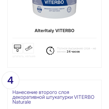
AlterItaly VITERBO
Полное высыхание слоя - не
менее
24 часов
шпатель, кельма
4
Нанесение второго слоя
декоративной штукатурки VITERBO
Naturale