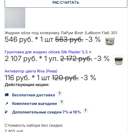
РАССЧИТАТЬ
Жидкие обои под колеровку ЛаРум Флэт (LaRoom Flat) 301
546 руб. *
1
шт
563 руб.
-3 %
Грунтовка для жидких обоев Silk Plaster 5,5 л
2 107 руб. *
1
уп.
2 172 руб.
-3 %
Активатор цвета Riva (Рива)
116 руб. *
1
шт
120 руб.
-3 %
Действующие акции:
?
🚚
Бесплатная доставка
?
📌
Комплектом выгоднее
?
₽
Дополнительные скидки 7% и 10%
Стоимость набора без скидки:
2 855 руб.