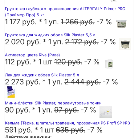
Грунтовка глубокого проникновения ALTERITALY Primer PRO
(Праймер Про) 5 кг
1 177 руб. *
1
уп.
1 266 руб.
-7 %
Грунтовка для жидких обоев Silk Plaster 5,5 л
2 020 руб. *
1
уп.
2 172 руб.
-7 %
Активатор цвета Riva (Рива)
112 руб. *
1
шт
120 руб.
-7 %
Лак для жидких обоев Silk Plaster 5 л
2 273 руб. *
1
уп.
2 444 руб.
-7 %
Мини-блёстки Silk Plaster, перламутровые точки
90 руб. *
1
уп.
97 руб.
-7 %
Кельма (Тёрка, шпатель) трапеция, прозрачная PS Profi SP №3
591 руб. *
1
шт
635 руб.
-7 %
Действующие акции: