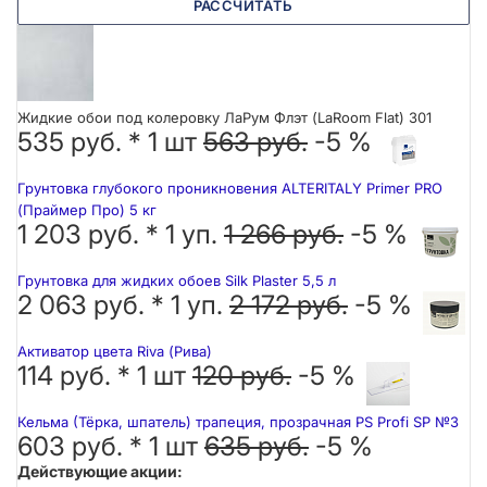
РАССЧИТАТЬ
Жидкие обои под колеровку ЛаРум Флэт (LaRoom Flat) 301
535 руб. *
1
шт
563 руб.
-5 %
Грунтовка глубокого проникновения ALTERITALY Primer PRO
(Праймер Про) 5 кг
1 203 руб. *
1
уп.
1 266 руб.
-5 %
Грунтовка для жидких обоев Silk Plaster 5,5 л
2 063 руб. *
1
уп.
2 172 руб.
-5 %
Активатор цвета Riva (Рива)
114 руб. *
1
шт
120 руб.
-5 %
Кельма (Тёрка, шпатель) трапеция, прозрачная PS Profi SP №3
603 руб. *
1
шт
635 руб.
-5 %
Действующие акции: