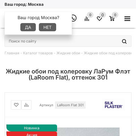
Ваш город:
Москва
0
0
0
Ваш город Москва?
ДА
НЕТ
×
Главная
-
Каталог товаров
-
Жидкие обои
-
Жидкие обои под колеровку 
Жидкие обои под колеровку ЛаРум Флэт
(LaRoom Flat), оттенок 301
Артикул
LaRoom Flat 301
Новинка
Акция