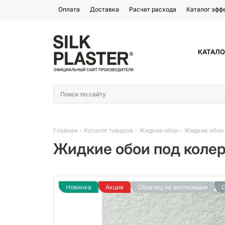
Оплата
Доставка
Расчет расхода
Каталог эфф
КАТАЛО
Главная
-
Каталог товаров
-
Жидкие обои
-
Жидкие обои 
Жидкие обои под колеро
Новинка
Акция
Образец на экспозиции
С