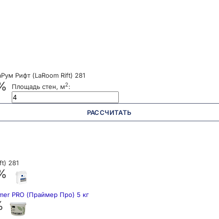
ум Рифт (LaRoom Rift) 281
 %
2
Площадь стен, м
:
РАССЧИТАТЬ
t) 281
 %
mer PRO (Праймер Про) 5 кг
%