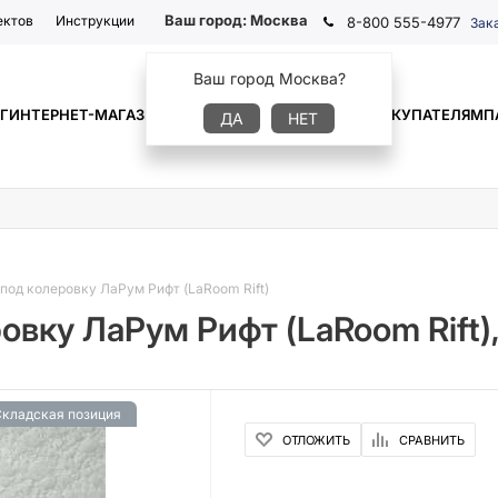
Ваш город:
Москва
ектов
Инструкции
8-800 555-4977
Зак
Ваш город Москва?
Г
ИНТЕРНЕТ-МАГАЗИН
ГДЕ КУПИТЬ
ИНФОРМАЦИЯ
ПОКУПАТЕЛЯМ
П
ДА
НЕТ
под колеровку ЛаРум Рифт (LaRoom Rift)
вку ЛаРум Рифт (LaRoom Rift),
кладская позиция
ОТЛОЖИТЬ
СРАВНИТЬ