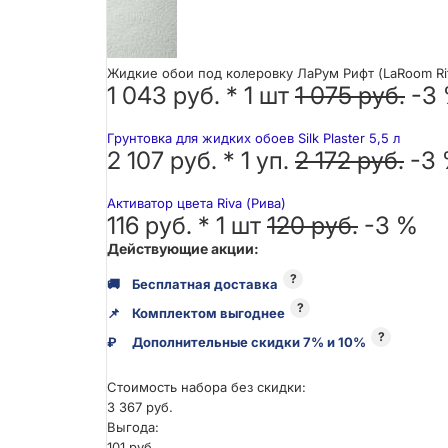
Жидкие обои под колеровку ЛаРум Рифт (LaRoom Rif
1 043 руб. *
1
шт
1 075 руб.
-3
Грунтовка для жидких обоев Silk Plaster 5,5 л
2 107 руб. *
1
уп.
2 172 руб.
-3
Активатор цвета Riva (Рива)
116 руб. *
1
шт
120 руб.
-3 %
Действующие акции:
?
🚚
Бесплатная доставка
?
📌
Комплектом выгоднее
?
₽
Дополнительные скидки 7% и 10%
Стоимость набора без скидки:
3 367 руб.
Выгода:
101 руб.