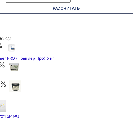
РАССЧИТАТЬ
t) 281
%
mer PRO (Праймер Про) 5 кг
 %
 %
rofi SP №3