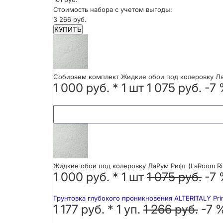
Стоимость набора с учетом выгоды:
3 266 руб.
КУПИТЬ
Собираем комплект Жидкие обои под колеровку ЛаР
1 000 руб.
*
1
шт
1 075 руб.
-7
Жидкие обои под колеровку ЛаРум Рифт (LaRoom Rif
1 000 руб. *
1
шт
1 075 руб.
-7
Грунтовка глубокого проникновения ALTERITALY Pri
1 177 руб. *
1
уп.
1 266 руб.
-7 