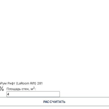
ум Рифт (LaRoom Rift) 281
 %
2
Площадь стен, м
:
РАССЧИТАТЬ