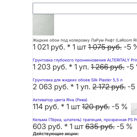
Жидкие обои под колеровку ЛаРум Рифт (LaRoom Rif
1 021 руб. *
1
шт
1 075 руб.
-5 
Грунтовка глубокого проникновения ALTERITALY Pri
1 203 руб. *
1
уп.
1 266 руб.
-5
Грунтовка для жидких обоев Silk Plaster 5,5 л
2 063 руб. *
1
уп.
2 172 руб.
-5
Активатор цвета Riva (Рива)
114 руб. *
1
шт
120 руб.
-5 %
Кельма (Тёрка, шпатель) трапеция, прозрачная PS P
603 руб. *
1
шт
635 руб.
-5 %
Действующие акции: