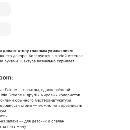
ы делает стену главным украшением
ишнего декора. Колеруется в любой оттенок
ими руками. Фактура визуально скрывает
oom:
алог 2020
Выполненные 
ive Palette — палитры, вдохновлённой
ittle Greene и других мировых колористов
 силами обычного мастера-штукатура
неровности стены — можно не выравнивать
шум
ость
ез запаха — для детских и спален
 за пять минут