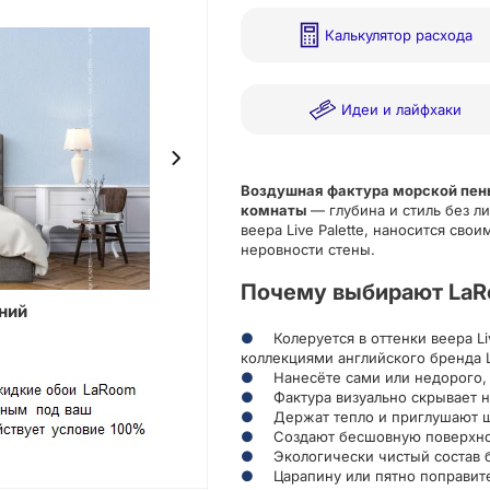
Калькулятор расхода
Идеи и лайфхаки
Воздушная фактура морской пен
комнаты
— глубина и стиль без л
веера Live Palette, наносится сво
неровности стены.
Почему выбирают LaR
ний
Фотокат
Колеруется в оттенки веера L
коллекциями английского бренда L
Нанесёте сами или недорого,
Фактура визуально скрывает 
Держат тепло и приглушают 
Создают бесшовную поверхн
Экологически чистый состав б
Царапину или пятно поправите