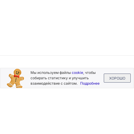
Подписывайтесь
Мы используем файлы
cookie
, чтобы
на новости и акции
собирать статистику и улучшить
ХОРОШО
взаимодействие с сайтом.
Подробнее
Нажимая на кнопку «Подписаться», Вы даете согласие на
обработку своих персональных данных.
Пользовательское
соглашение
.
+7 (800) 555-49-77