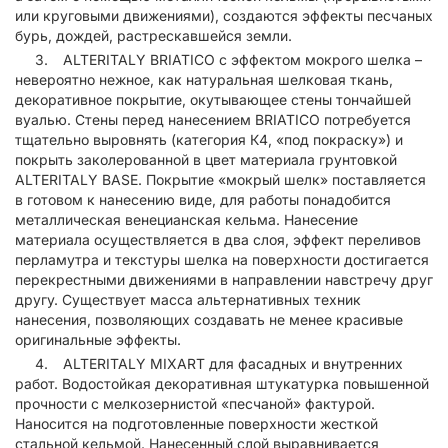
или круговыми движениями), создаются эффекты песчаных
бурь, дождей, растрескавшейся земли.
ALTERITALY BRIATICO с эффектом мокрого шелка –
невероятно нежное, как натуральная шелковая ткань,
декоративное покрытие, окутывающее стены тончайшей
вуалью. Стены перед нанесением BRIATICO потребуется
тщательно выровнять (категория К4, «под покраску») и
покрыть заколерованной в цвет материала грунтовкой
ALTERITALY BASE. Покрытие «мокрый шелк» поставляется
в готовом к нанесению виде, для работы понадобится
металлическая венецианская кельма. Нанесение
материала осуществляется в два слоя, эффект переливов
перламутра и текстуры шелка на поверхности достигается
перекрестными движениями в направлении навстречу друг
другу. Существует масса альтернативных техник
нанесения, позволяющих создавать не менее красивые
оригинальные эффекты.
ALTERITALY MIXART для фасадных и внутренних
работ. Водостойкая декоративная штукатурка повышенной
прочности с мелкозернистой «песчаной» фактурой.
Наносится на подготовленные поверхности жесткой
стальной кельмой. Нанесенный слой выравнивается