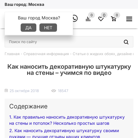
Ваш город:
Москва
0
0
0
Ваш город Москва?
ДА
НЕТ
×
Главная
-
Справочная информация
-
Статьи о жидких обоях, дизайне и 
Как наносить декоративную штукатурку
на стены – учимся по видео
25 октября 2018
18547
Содержание
1. Как правильно наносить декоративную штукатурку
на стены и потолок? Несколько простых шагов
2. Как наносить декоративную штукатурку своими
руками — лучшие отзывы наших клиентов