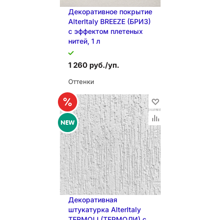
Декоративное покрытие
AlterItaly BREEZE (БРИЗ)
с эффектом плетеных
нитей, 1 л
1 260 руб./уп.
Оттенки
В КОРЗИНУ
В КОРЗИНУ
Декоративная
штукатурка AlterItaly
TERMOLI (ТЕРМОЛИ) с