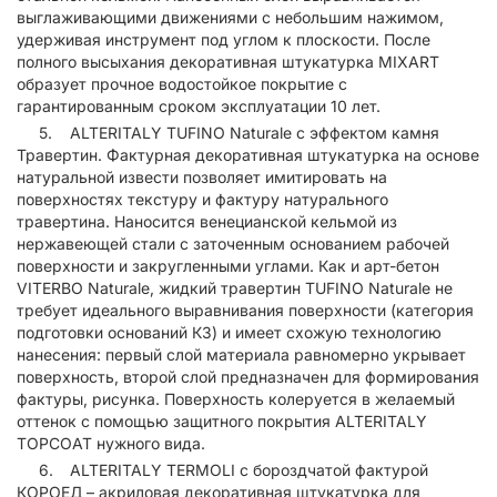
выглаживающими движениями с небольшим нажимом,
удерживая инструмент под углом к плоскости. После
полного высыхания декоративная штукатурка MIXART
образует прочное водостойкое покрытие с
гарантированным сроком эксплуатации 10 лет.
ALTERITALY TUFINO Naturale с эффектом камня
Травертин. Фактурная декоративная штукатурка на основе
натуральной извести позволяет имитировать на
поверхностях текстуру и фактуру натурального
травертина. Наносится венецианской кельмой из
нержавеющей стали с заточенным основанием рабочей
поверхности и закругленными углами. Как и арт-бетон
VITERBO Naturale, жидкий травертин TUFINO Naturale не
требует идеального выравнивания поверхности (категория
подготовки оснований К3) и имеет схожую технологию
нанесения: первый слой материала равномерно укрывает
поверхность, второй слой предназначен для формирования
фактуры, рисунка. Поверхность колеруется в желаемый
оттенок с помощью защитного покрытия ALTERITALY
TOPCOAT нужного вида.
ALTERITALY TERMOLI с бороздчатой фактурой
КОРОЕД – акриловая декоративная штукатурка для