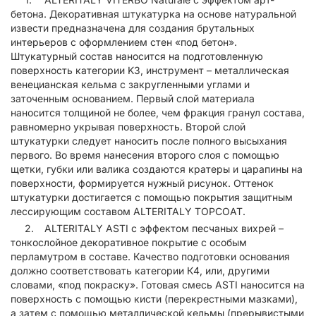
бетона. Декоративная штукатурка на основе натуральной
извести предназначена для создания брутальных
интерьеров с оформлением стен «под бетон».
Штукатурный состав наносится на подготовленную
поверхность категории K3, инструмент – металлическая
венецианская кельма с закругленными углами и
заточенным основанием. Первый слой материала
наносится толщиной не более, чем фракция гранул состава,
равномерно укрывая поверхность. Второй слой
штукатурки следует наносить после полного высыхания
первого. Во время нанесения второго слоя с помощью
щетки, губки или валика создаются кратеры и царапины на
поверхности, формируется нужный рисунок. Оттенок
штукатурки достигается с помощью покрытия защитным
лессирующим составом ALTERITALY TOPCOAT.
ALTERITALY ASTI с эффектом песчаных вихрей –
тонкослойное декоративное покрытие с особым
перламутром в составе. Качество подготовки основания
должно соответствовать категории К4, или, другими
словами, «под покраску». Готовая смесь ASTI наносится на
поверхность с помощью кисти (перекрестными мазками),
а затем с помощью металлической кельмы (прерывистыми