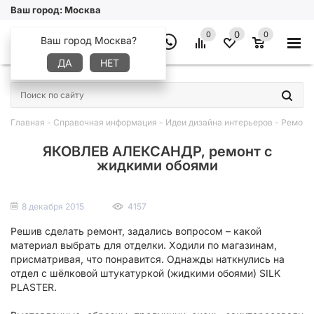
Ваш город:
Москва
0
0
0
Ваш город Москва?
ДА
НЕТ
×
Главная
-
Справочная информация
-
Идеи дизайна интерьеров
-
Ремонт 
ЯКОВЛЕВ АЛЕКСАНДР, ремонт с
жидкими обоями
8 декабря 2015
4157
Решив сделать ремонт, задались вопросом – какой
материал выбрать для отделки. Ходили по магазинам,
присматривая, что понравится. Однажды наткнулись на
отдел с шёлковой штукатуркой (жидкими обоями) SILK
PLASTER.