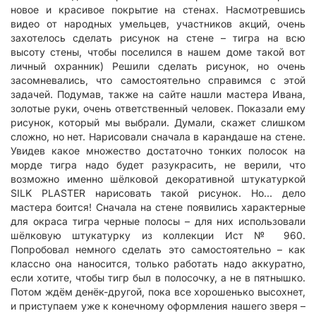
новое и красивое покрытие на стенах. Насмотревшись
видео от народных умельцев, участников акций, очень
захотелось сделать рисунок на стене – тигра на всю
высоту стены, чтобы поселился в нашем доме такой вот
личный охранник) Решили сделать рисунок, но очень
засомневались, что самостоятельно справимся с этой
задачей. Подумав, также на сайте нашли мастера Ивана,
золотые руки, очень ответственный человек. Показали ему
рисунок, который мы выбрали. Думали, скажет слишком
сложно, но нет. Нарисовали сначала в карандаше на стене.
Увидев какое множество достаточно тонких полосок на
морде тигра надо будет разукрасить, не верили, что
возможно именно шёлковой декоративной штукатуркой
SILK PLASTER нарисовать такой рисунок. Но… дело
мастера боится! Сначала на стене появились характерные
для окраса тигра черные полосы – для них использовали
шёлковую штукатурку из коллекции Ист № 960.
Попробовал немного сделать это самостоятельно – как
классно она наносится, только работать надо аккуратно,
если хотите, чтобы тигр был в полосочку, а не в пятнышко.
Потом ждём денёк-другой, пока все хорошенько высохнет,
и приступаем уже к конечному оформления нашего зверя –