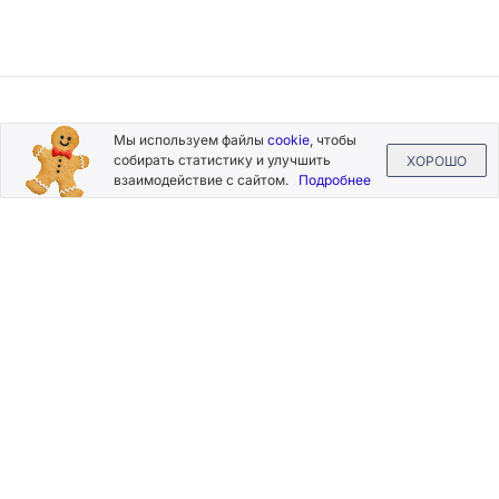
Подписывайтесь
Мы используем файлы
cookie
, чтобы
на новости и акции
собирать статистику и улучшить
ХОРОШО
взаимодействие с сайтом.
Подробнее
Нажимая на кнопку «Подписаться», Вы даете согласие на
обработку своих персональных данных.
Пользовательское
соглашение
.
+7 (800) 555-49-77
+7 (495) 268-07-70
office@silkplasters.com
2026 © Silk Plaster
Компания
Производство
Каталог