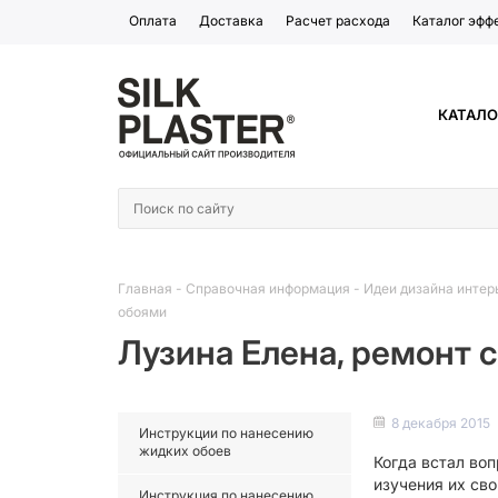
Оплата
Доставка
Расчет расхода
Каталог эфф
КАТАЛО
Главная
-
Справочная информация
-
Идеи дизайна интер
обоями
Лузина Елена, ремонт 
8 декабря 2015
Инструкции по нанесению
жидких обоев
Когда встал во
изучения их сво
Инструкция по нанесению