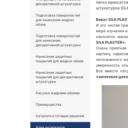
легко наносятс
декоративной штукатурки
штукатурка SIL
Подготовка поверхностей
Виват SILK PLAST
для нанесения жидких
обоев
И это чистая пр
мере изучения их
Подготовка поверхностей
наносятся, маск
для нанесения
SILK PLASTER».
декоративной штукатурки
Очень приятная 
картину, нарисо
Нанесение защитных
непознанного ма
покрытий для жидких обоев
уверенность, оп
Все вместе обс
Нанесение защитных
«шелковая декор
покрытий для декоративной
штукатурки
Рисунки жидкими обоями
Преимущества
Каталоги и готовые решения
Идеи интерьеров