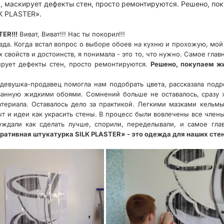
я, маскирует дефекты стен, просто ремонтируются. Решено, п
K PLASTER».
ER!!!
Виват, Виват!!! Нас ты покорил!!!
авда. Когда встал вопрос о выборе обоев на кухню и прохожую, мо
 свойств и достоинств, я понимала - это то, что нужно. Самое гла
ирует дефекты стен, просто ремонтируются.
Решено, покупаем ж
девушка-продавец помогла нам подобрать цвета, рассказала подро
ванную жидкими обоями. Сомнений больше не оставалось, сразу ж
териала. Оставалось дело за практикой. Легкими мазками кельмы
ыт и идеи как украсить стены. В процесс были вовлечены все член
уждали как сделать лучше, спорили, переделывали, и самое гл
ативная штукатурка SILK PLASTER» - это одежда для наших стен в