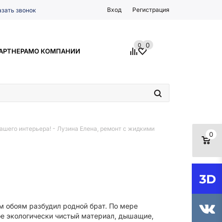
Вход
Регистрация
азать звонок
0
0
АРТНЕРАМ
О КОМПАНИИ
ашего интерьера!
-
Лузина Елена, ремонт с жидкими
0
м обоям разбудил родной брат. По мере
вное экологически чистый материал, дышащие,