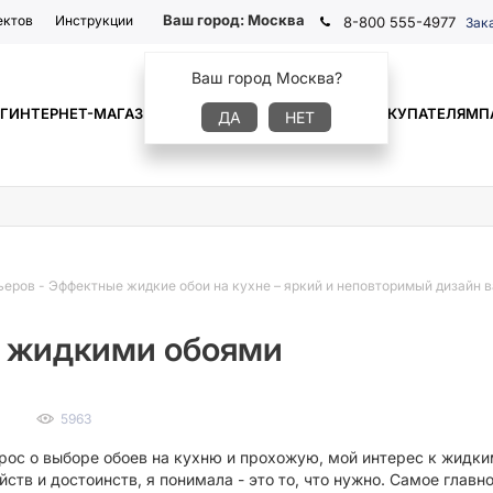
Ваш город:
Москва
ектов
Инструкции
8-800 555-4977
Зак
Ваш город Москва?
Г
ИНТЕРНЕТ-МАГАЗИН
ГДЕ КУПИТЬ
ИНФОРМАЦИЯ
ПОКУПАТЕЛЯМ
П
ДА
НЕТ
ьеров
-
Эффектные жидкие обои на кухне – яркий и неповторимый дизайн в
с жидкими обоями
5963
прос о выборе обоев на кухню и прохожую, мой интерес к жидки
йств и достоинств, я понимала - это то, что нужно. Самое гла