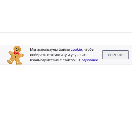
Подписывайтесь
Мы используем файлы
cookie
, чтобы
на новости и акции
собирать статистику и улучшить
ХОРОШО
взаимодействие с сайтом.
Подробнее
Нажимая на кнопку «Подписаться», Вы даете согласие на
обработку своих персональных данных.
Пользовательское
соглашение
.
+7 (800) 555-49-77
+7 (495) 268-07-70
office@silkplasters.com