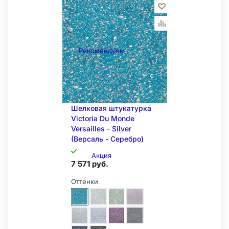
Образец на экспозиции
Рекомендуем
Шелковая штукатурка
Victoria Du Monde
Складская позиция
Versailles - Silver
(Версаль - Серебро)
Акция
7 571 руб.
Оттенки