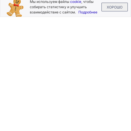
Подписывайтесь
Мы используем файлы
cookie
, чтобы
на новости и акции
собирать статистику и улучшить
ХОРОШО
взаимодействие с сайтом.
Подробнее
Нажимая на кнопку «Подписаться», Вы даете согласие на
обработку своих персональных данных.
Пользовательское
соглашение
.
+7 (800) 555-49-77
+7 (495) 268-07-70
office@silkplasters.com
2026 © Silk Plaster
Компания
Производство
Каталог
декоративных
Где купить
штукатурок
Информация
с 1997 года.
Помощь
Карта сайта
Контакты