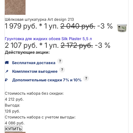
Шёлковая штукатурка Art design 213
1 979 руб. *
1
уп.
2 040 руб.
-3 %
Грунтовка для жидких обоев Silk Plaster 5,5 л
2 107 руб. *
1
уп.
2 172 руб.
-3 %
Действующие акции:
?
🚚
Бесплатная доставка
?
📌
Комплектом выгоднее
?
₽
Дополнительные скидки 7% и 10%
Стоимость набора без скидки:
4 212 руб.
Выгода:
126 руб.
Стоимость набора с учетом выгоды:
4 086 руб.
КУПИТЬ