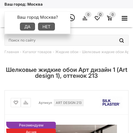
Ваш город:
Москва
0
0
0
Ваш город Москва?
ДА
НЕТ
×
Главная
-
Каталог товаров
-
Жидкие обои
-
Шелковые жидкие обои Арт диз
Шелковые жидкие обои Арт дизайн 1 (Art
design 1), оттенок 213
Артикул
ART DESIGN 213
Рекомендуем
Акция