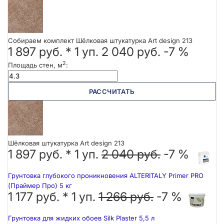
Собираем комплект Шёлковая штукатурка Art design 213
1 897 руб.
*
1
уп.
2 040 руб.
-7 %
2
Площадь стен, м
:
РАССЧИТАТЬ
Шёлковая штукатурка Art design 213
1 897 руб. *
1
уп.
2 040 руб.
-7 %
Грунтовка глубокого проникновения ALTERITALY Primer PRO
(Праймер Про) 5 кг
1 177 руб. *
1
уп.
1 266 руб.
-7 %
Грунтовка для жидких обоев Silk Plaster 5,5 л