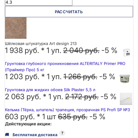
РАССЧИТАТЬ
Шёлковая штукатурка Art design 213
1 938 руб. *
1
уп.
2 040 руб.
-5 %
Грунтовка глубокого проникновения ALTERITALY Primer PRO
(Праймер Про) 5 кг
1 203 руб. *
1
уп.
1 266 руб.
-5 %
Грунтовка для жидких обоев Silk Plaster 5,5 л
2 063 руб. *
1
уп.
2 172 руб.
-5 %
Кельма (Тёрка, шпатель) трапеция, прозрачная PS Profi SP №3
603 руб. *
1
шт
635 руб.
-5 %
Действующие акции:
?
🚚
Бесплатная доставка