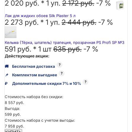
2 020 руб. *
1
уп.
2 172 руб.
-7 %
Лак для жидких обоев Silk Plaster 5 л
2 273 руб. *
1
уп.
2 444 руб.
-7 %
Кельма (Тёрка, шпатель) трапеция, прозрачная PS Profi SP №3
591 руб. *
1
шт
635 руб.
-7 %
Действующие акции:
?
🚚
Бесплатная доставка
?
📌
Комплектом выгоднее
?
₽
Дополнительные скидки 7% и 10%
Стоимость набора без скидки:
8 557 руб.
Выгода:
599 руб.
Стоимость набора с учетом выгоды:
7 958 руб.
КУПИТЬ