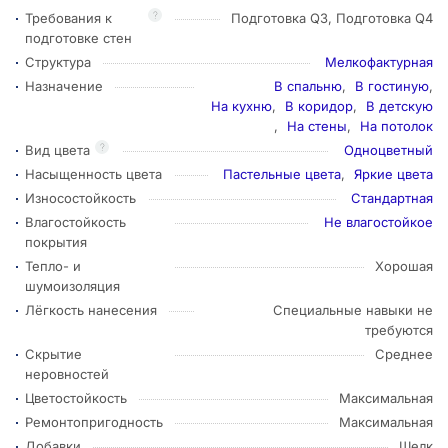
?
Требования к
Подготовка Q3, Подготовка Q4
подготовке стен
Структура
Мелкофактурная
Назначение
В спальню
,
В гостиную
,
На кухню
,
В коридор
,
В детскую
,
На стены
,
На потолок
?
Вид цвета
Одноцветный
Насыщенность цвета
Пастельные цвета
,
Яркие цвета
Износостойкость
Стандартная
Влагостойкость
Не влагостойкое
покрытия
Тепло- и
Хорошая
шумоизоляция
Лёгкость нанесения
Специальные навыки не
требуются
Скрытие
Среднее
неровностей
Цветостойкость
Максимальная
Ремонтопригодность
Максимальная
Добавки
Шелк