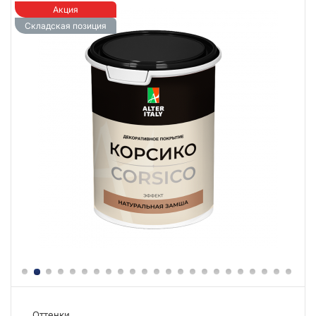
Акция
Складская позиция
Оттенки