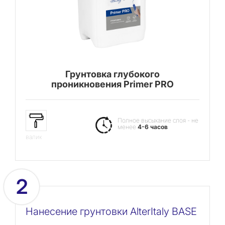
Грунтовка глубокого
проникновения Primer PRO
Полное высыхание слоя - не
менее
4-6 часов
валик
2
Нанесение грунтовки AlterItaly BASE