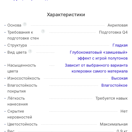
Характеристики
?
Основа
Акриловая
?
Требования к
Подготовка Q4
подготовке стен
Структура
Гладкая
?
Вид цвета
Глубокоматовый «замшевый»
эффект с игрой полутонов
Насыщенность
Зависит от выбранного варианта
цвета
колеровки самого материала
Износостойкость
Высокая
Влагостойкость
Влагостойкое
покрытия
Лёгкость
Требуется навык
нанесения
Скрытие
Нет
неровностей
Цветостойкость
Максимальная
Вес
0,9 кг