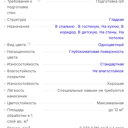
?
Требования к
Подготовка Q4
подготовке
стен
Структура
Гладкая
Назначение
В спальню
,
В гостиную
,
На кухню
,
В
коридор
,
В детскую
,
На стены
,
На
потолок
?
Вид цвета
Одноцветный
Насыщенность
Глубокоматовая поверхность
цвета
Износостойкость
Стандартная
Влагостойкость
Не влагостойкое
покрытия
Износостойкость
Хорошая
Лёгкость
Специальные навыки не требуются
нанесения
Цветостойкость
Максимальная
Площадь
до 12 м²
обработки в 1
слой до, м²