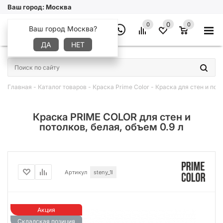
Ваш город:
Москва
0
0
0
Ваш город Москва?
ДА
НЕТ
×
Главная
-
Каталог товаров
-
Краска Prime Color
-
Краска для стен и пот
Краска PRIME COLOR для стен и
потолков, белая, объем 0.9 л
Артикул
steny_1l
Акция
Складская позиция