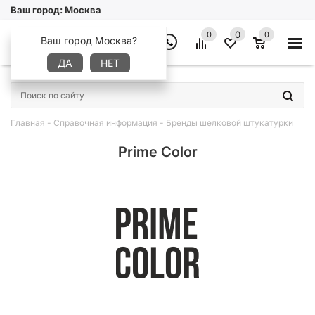
Ваш город:
Москва
0
0
0
Ваш город Москва?
ДА
НЕТ
×
Главная
-
Справочная информация
-
Бренды шелковой штукатурки
Prime Color