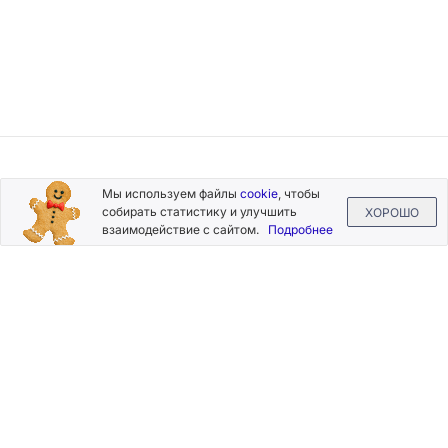
Подписывайтесь
Мы используем файлы
cookie
, чтобы
на новости и акции
собирать статистику и улучшить
ХОРОШО
взаимодействие с сайтом.
Подробнее
Нажимая на кнопку «Подписаться», Вы даете согласие на
обработку своих персональных данных.
Пользовательское
соглашение
.
+7 (800) 555-49-77
+7 (495) 268-07-70