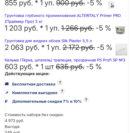
855 руб. *
1
уп.
900 руб.
-5 %
Грунтовка глубокого проникновения ALTERITALY Primer PRO
(Праймер Про) 5 кг
1 203 руб. *
1
уп.
1 266 руб.
-5 %
Грунтовка для жидких обоев Silk Plaster 5,5 л
2 063 руб. *
1
уп.
2 172 руб.
-5 %
Кельма (Тёрка, шпатель) трапеция, прозрачная PS Profi SP №3
603 руб. *
1
шт
635 руб.
-5 %
Действующие акции:
?
🚚
Бесплатная доставка
?
📌
Комплектом выгоднее
?
₽
Дополнительные скидки 7% и 10%
Стоимость набора без скидки:
4 973 руб.
Выгода:
249 руб.