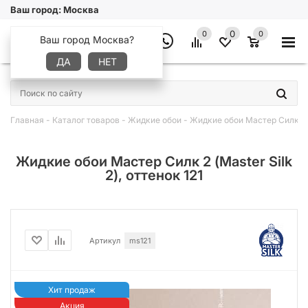
Ваш город:
Москва
0
0
0
Ваш город Москва?
ДА
НЕТ
×
Главная
-
Каталог товаров
-
Жидкие обои
-
Жидкие обои Мастер Силк 2 (
Жидкие обои Мастер Силк 2 (Master Silk
2), оттенок 121
Артикул
ms121
Хит продаж
Акция