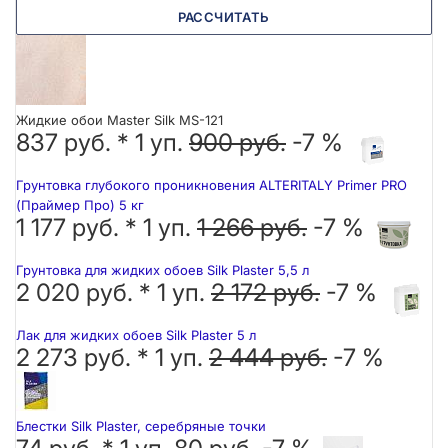
РАССЧИТАТЬ
Жидкие обои Master Silk MS-121
837 руб. *
1
уп.
900 руб.
-7 %
Грунтовка глубокого проникновения ALTERITALY Primer PRO
(Праймер Про) 5 кг
1 177 руб. *
1
уп.
1 266 руб.
-7 %
Грунтовка для жидких обоев Silk Plaster 5,5 л
2 020 руб. *
1
уп.
2 172 руб.
-7 %
Лак для жидких обоев Silk Plaster 5 л
2 273 руб. *
1
уп.
2 444 руб.
-7 %
Блестки Silk Plaster, серебряные точки