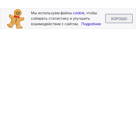
Подписывайтесь
Мы используем файлы
cookie
, чтобы
на новости и акции
собирать статистику и улучшить
ХОРОШО
взаимодействие с сайтом.
Подробнее
Нажимая на кнопку «Подписаться», Вы даете согласие на
обработку своих персональных данных.
Пользовательское
соглашение
.
+7 (800) 555-49-77
+7 (495) 268-07-70
office@silkplasters.com
2026 © Silk Plaster
Компания
Производство
Каталог
декоративных
Где купить
штукатурок
Информация
с 1997 года.
Помощь
Карта сайта
Контакты