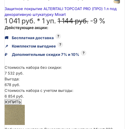
Защитное покрытие ALTERITALI TOPCOAT PRO (ПРО) 1 л под
декоративную штукатурку Mixart
1 041 руб. *
1
уп.
1 144 руб.
-9 %
Действующие акции:
?
🚚
Бесплатная доставка
?
📌
Комплектом выгоднее
?
₽
Дополнительные скидки 7% и 10%
Стоимость набора без скидки:
7 532 руб.
Выгода:
678 руб.
Стоимость набора с учетом выгоды:
6 854 руб.
КУПИТЬ