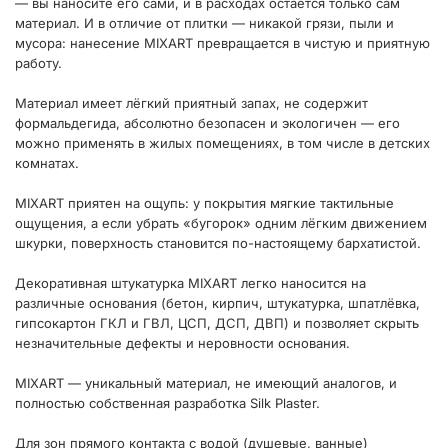
— вы наносите его сами, и в расходах остаётся только сам
материал. И в отличие от плитки — никакой грязи, пыли и
мусора: нанесение MIXART превращается в чистую и приятную
работу.
Материал имеет лёгкий приятный запах, не содержит
формальдегида, абсолютно безопасен и экологичен — его
можно применять в жилых помещениях, в том числе в детских
комнатах.
MIXART приятен на ощупь: у покрытия мягкие тактильные
ощущения, а если убрать «бугорок» одним лёгким движением
шкурки, поверхность становится по-настоящему бархатистой.
Декоративная штукатурка MIXART легко наносится на
различные основания (бетон, кирпич, штукатурка, шпатлёвка,
гипсокартон ГКЛ и ГВЛ, ЦСП, ДСП, ДВП) и позволяет скрыть
незначительные дефекты и неровности основания.
MIXART — уникальный материал, не имеющий аналогов, и
полностью собственная разработка Silk Plaster.
Для зон прямого контакта с водой (душевые, ванные)