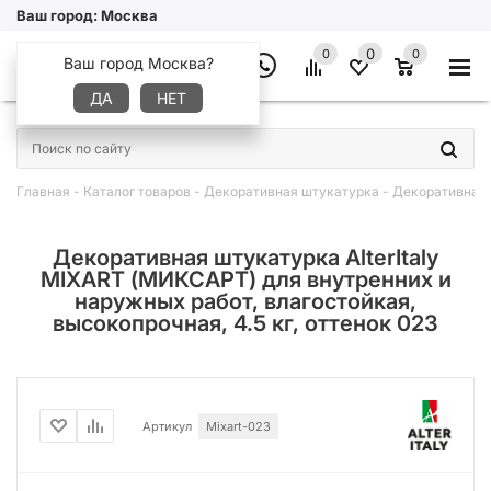
Ваш город:
Москва
0
0
0
Ваш город Москва?
ДА
НЕТ
×
Главная
-
Каталог товаров
-
Декоративная штукатурка
-
Декоративная ш
Декоративная штукатурка AlterItaly
MIXART (МИКСАРТ) для внутренних и
наружных работ, влагостойкая,
высокопрочная, 4.5 кг, оттенок 023
Артикул
Mixart-023