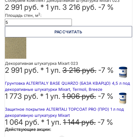
Собираем комплект Декоративная штукатурка Mixart 023
2 991 руб.
*
1
уп.
3 216 руб.
-7 %
2
Площадь стен, м
:
РАССЧИТАТЬ
Декоративная штукатурка Mixart 023
2 991 руб. *
1
уп.
3 216 руб.
-7 %
Грунтовка ALTERITALY BASE QUARZO (БАЗА КВАРЦО) 4,5 л под
декоративные штукатурки Mixart, Termoli, Breeze
1 773 руб. *
1
уп.
1 906 руб.
-7 %
Защитное покрытие ALTERITALI TOPCOAT PRO (ПРО) 1 л под
декоративную штукатурку Mixart
1 064 руб. *
1
уп.
1 144 руб.
-7 %
Действующие акции: