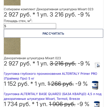
Собираем комплект Декоративная штукатурка Mixart 023
2 927 руб.
*
1
уп.
3 216 руб.
-9 %
2
Площадь стен, м
:
РАССЧИТАТЬ
Декоративная штукатурка Mixart 023
2 927 руб. *
1
уп.
3 216 руб.
-9 %
Грунтовка глубокого проникновения ALTERITALY Primer PRO
(Праймер Про) 5 кг
1 152 руб. *
1
уп.
1 266 руб.
-9 %
Грунтовка ALTERITALY BASE QUARZO (БАЗА КВАРЦО) 4,5 л под
декоративные штукатурки Mixart, Termoli, Breeze
1 734 руб. *
1
уп.
1 906 руб.
-9 %