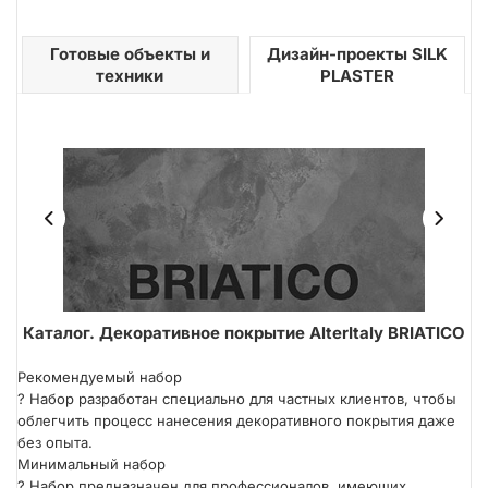
Готовые объекты и
Дизайн-проекты SILK
техники
PLASTER
ER
Каталог. Декоративное покрытие AlterItaly BRIATICO
В
Техника нанесения кистью
Рекомендуемый набор
?
Набор разработан специально для частных клиентов, чтобы
облегчить процесс нанесения декоративного покрытия даже
без опыта.
Минимальный набор
?
Набор предназначен для профессионалов, имеющих