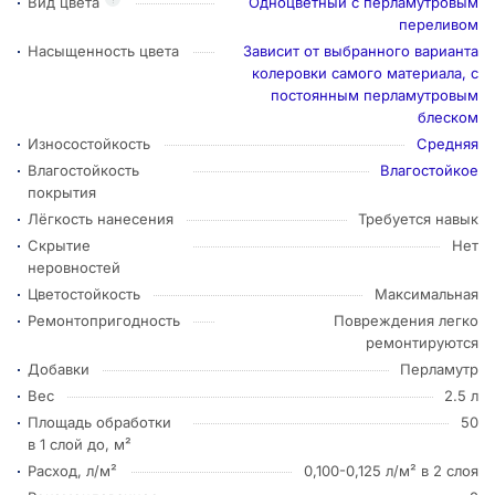
Вид цвета
Одноцветный с перламутровым
переливом
Насыщенность цвета
Зависит от выбранного варианта
колеровки самого материала, с
постоянным перламутровым
блеском
Износостойкость
Средняя
Влагостойкость
Влагостойкое
покрытия
Лёгкость нанесения
Требуется навык
Скрытие
Нет
неровностей
Цветостойкость
Максимальная
Ремонтопригодность
Повреждения легко
ремонтируются
Добавки
Перламутр
Вес
2.5 л
Площадь обработки
50
в 1 слой до, м²
Расход, л/м²
0,100-0,125 л/м² в 2 слоя