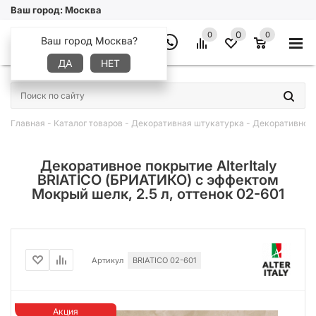
Ваш город:
Москва
0
0
0
Ваш город Москва?
ДА
НЕТ
×
Главная
-
Каталог товаров
-
Декоративная штукатурка
-
Декоративное п
Декоративное покрытие AlterItaly
BRIATICO (БРИАТИКО) с эффектом
Мокрый шелк, 2.5 л, оттенок 02-601
Артикул
BRIATICO 02-601
Акция