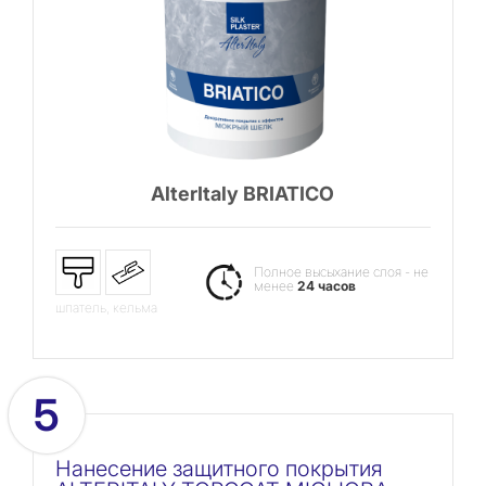
AlterItaly BRIATICO
Полное высыхание слоя - не
менее
24 часов
шпатель, кельма
5
Нанесение защитного покрытия