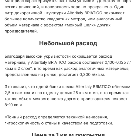
Материал характеризуется плотным укрывом. Достаточно пары
легких движений, и поверхность хорошо прокрашена. Один
литр декоративной штукатурки AlterItaly BRIATICO покрывает
большее количество квадратных метров, чем аналогичный
объем материала с эффектом «мокрый шелк» других
производителей.
Небольшой расход
Благодаря высокой укрывистости сокращается расход
материала, у AlterItaly BRIATICO расход составляет 0,100-0,125 л/
кв.м в 2 слоя*, в то время как расход аналогичных материалов,
представленных на рынке, достигает 0,300 л/кв.м.
Это значит, что одной банки шелка AlterItaly BRIATICO объемом
2,5 л вам хватит на отделку целых 25 кв.м стен, в то время как
тот же объем мокрого шелка другого производителя покроет
8-10 кв.м.
*Точный расход определяется техникой нанесения,
гигроскопичностью стены и качеством ее подготовки.
Цена за 1 кв.м покрытия