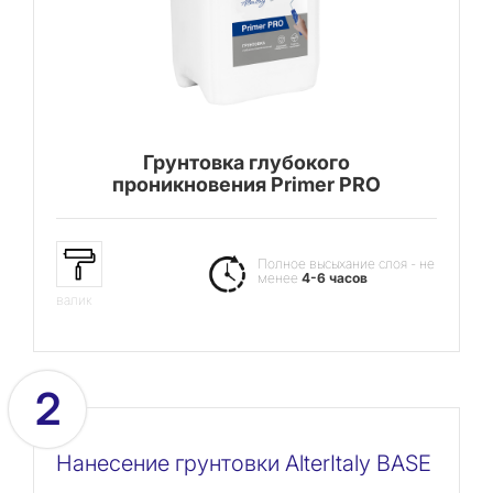
Грунтовка глубокого
проникновения Primer PRO
Полное высыхание слоя - не
менее
4-6 часов
валик
2
Нанесение грунтовки AlterItaly BASE