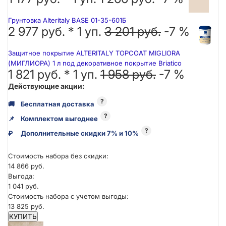
Грунтовка Alteritaly BASE 01-35-601Б
2 977 руб. *
1
уп.
3 201 руб.
-7 %
Защитное покрытие ALTERITALY TOPCOAT MIGLIORA
(МИГЛИОРА) 1 л под декоративное покрытие Briatico
1 821 руб. *
1
уп.
1 958 руб.
-7 %
Действующие акции:
?
🚚
Бесплатная доставка
?
📌
Комплектом выгоднее
?
₽
Дополнительные скидки 7% и 10%
Стоимость набора без скидки:
14 866 руб.
Выгода:
1 041 руб.
Стоимость набора с учетом выгоды:
13 825 руб.
КУПИТЬ