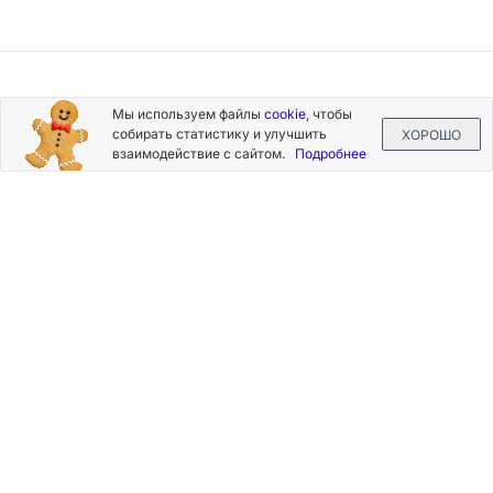
Подписывайтесь
Мы используем файлы
cookie
, чтобы
на новости и акции
собирать статистику и улучшить
ХОРОШО
взаимодействие с сайтом.
Подробнее
Нажимая на кнопку «Подписаться», Вы даете согласие на
обработку своих персональных данных.
Пользовательское
соглашение
.
+7 (800) 555-49-77
+7 (495) 268-07-70
office@silkplasters.com
2026 © Silk Plaster
Компания
Производство
Каталог
декоративных
Где купить