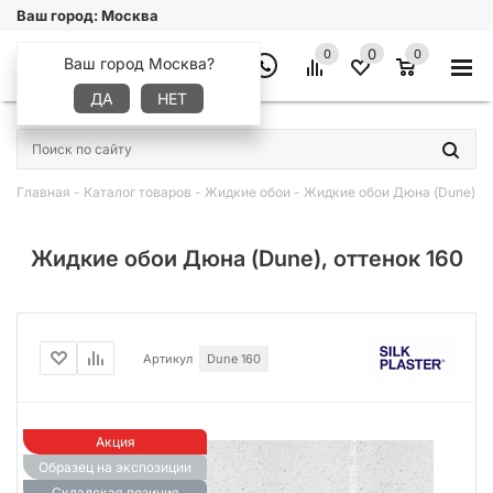
Ваш город:
Москва
0
0
0
Ваш город Москва?
ДА
НЕТ
×
Главная
-
Каталог товаров
-
Жидкие обои
-
Жидкие обои Дюна (Dune)
Жидкие обои Дюна (Dune), оттенок 160
Артикул
Dune 160
Акция
Образец на экспозиции
Складская позиция