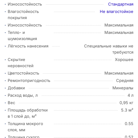
Износостойкость
Стандартная
Влагостойкость
Не влагостойкое
покрытия
Износостойкость
Максимальная
Тепло- и
Максимальная
шумоизоляция
Лёгкость нанесения
Специальные навыки не
требуются
Скрытие
Хорошее
неровностей
Цветостойкость
Максимальная
Ремонтопригодность
Средняя
Добавки
Минералы
Расход воды, л
4 л
Вес
0,95 кг
Площадь обработки
5.3 м²
в 1 слой до, м²
Толщина мокрого
0.55
слоя, мм
Толщина сухого
0.52