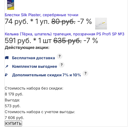
Блестки Silk Plaster, серебряные точки
74 руб. *
1
уп.
80 руб.
-7 %
Кельма (Тёрка, шпатель) трапеция, прозрачная PS Profi SP №3
591 руб. *
1
шт
635 руб.
-7 %
Действующие акции:
?
🚚
Бесплатная доставка
?
📌
Комплектом выгоднее
?
₽
Дополнительные скидки 7% и 10%
Стоимость набора без скидки:
8 179 руб.
Выгода:
573 руб.
Стоимость набора с учетом выгоды:
7 606 руб.
КУПИТЬ