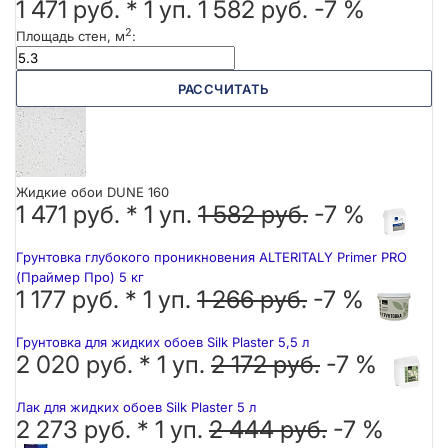
1 471 руб.
*
1
уп.
1 582 руб.
-7 %
2
Площадь стен, м
:
РАССЧИТАТЬ
Жидкие обои DUNE 160
1 471 руб. *
1
уп.
1 582 руб.
-7 %
Грунтовка глубокого проникновения ALTERITALY Primer PRO
(Праймер Про) 5 кг
1 177 руб. *
1
уп.
1 266 руб.
-7 %
Грунтовка для жидких обоев Silk Plaster 5,5 л
2 020 руб. *
1
уп.
2 172 руб.
-7 %
Лак для жидких обоев Silk Plaster 5 л
2 273 руб. *
1
уп.
2 444 руб.
-7 %