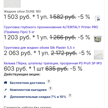
Жидкие обои DUNE 160
1 503 руб. *
1
уп.
1 582 руб.
-5 %
Грунтовка глубокого проникновения ALTERITALY Primer PRO
(Праймер Про) 5 кг
1 203 руб. *
1
уп.
1 266 руб.
-5 %
Грунтовка для жидких обоев Silk Plaster 5,5 л
2 063 руб. *
1
уп.
2 172 руб.
-5 %
Кельма (Тёрка, шпатель) трапеция, прозрачная PS Profi SP №3
603 руб. *
1
шт
635 руб.
-5 %
Действующие акции:
?
🚚
Бесплатная доставка
?
📌
Комплектом выгоднее
?
₽
Дополнительные скидки 7% и 10%
Стоимость набора без скидки: