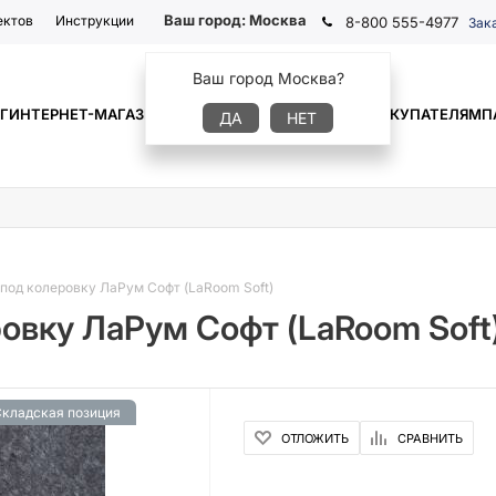
Ваш город:
Москва
ектов
Инструкции
8-800 555-4977
Зак
Ваш город Москва?
Г
ИНТЕРНЕТ-МАГАЗИН
ГДЕ КУПИТЬ
ИНФОРМАЦИЯ
ПОКУПАТЕЛЯМ
П
ДА
НЕТ
под колеровку ЛаРум Софт (LaRoom Soft)
вку ЛаРум Софт (LaRoom Soft)
кладская позиция
ОТЛОЖИТЬ
СРАВНИТЬ