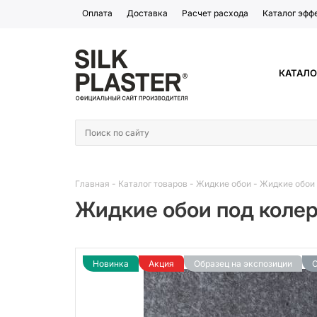
Оплата
Доставка
Расчет расхода
Каталог эфф
КАТАЛО
Главная
-
Каталог товаров
-
Жидкие обои
-
Жидкие обои 
Жидкие обои под колеро
Новинка
Акция
Образец на экспозиции
С