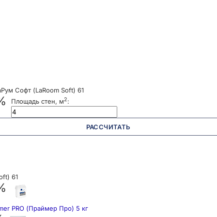
ум Софт (LaRoom Soft) 61
 %
2
Площадь стен, м
:
РАССЧИТАТЬ
ft) 61
 %
mer PRO (Праймер Про) 5 кг