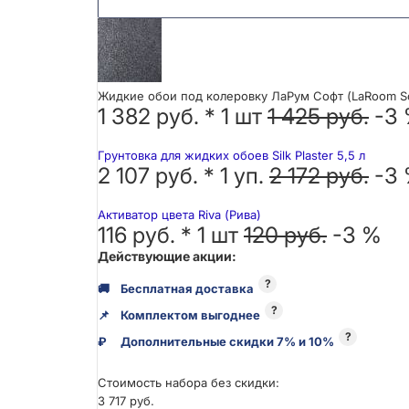
Жидкие обои под колеровку ЛаРум Софт (LaRoom So
1 382 руб. *
1
шт
1 425 руб.
-3
Грунтовка для жидких обоев Silk Plaster 5,5 л
2 107 руб. *
1
уп.
2 172 руб.
-3
Активатор цвета Riva (Рива)
116 руб. *
1
шт
120 руб.
-3 %
Действующие акции:
?
🚚
Бесплатная доставка
?
📌
Комплектом выгоднее
?
₽
Дополнительные скидки 7% и 10%
Стоимость набора без скидки:
3 717 руб.