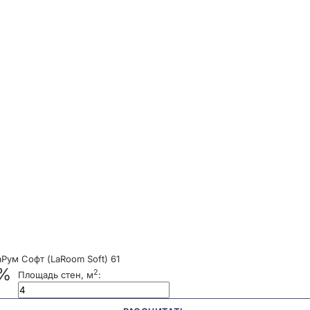
ум Софт (LaRoom Soft) 61
 %
2
Площадь стен, м
: