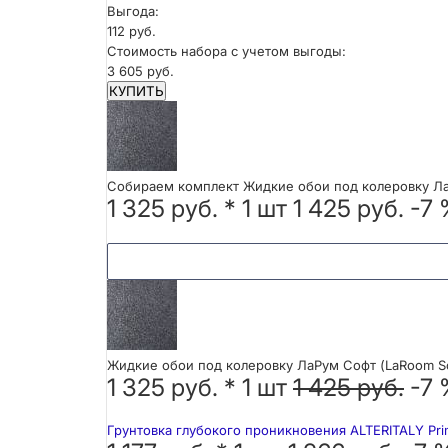
Выгода:
112 руб.
Стоимость набора с учетом выгоды:
3 605 руб.
КУПИТЬ
Собираем комплект Жидкие обои под колеровку ЛаР
1 325 руб.
*
1
шт
1 425 руб.
-7
Жидкие обои под колеровку ЛаРум Софт (LaRoom So
1 325 руб. *
1
шт
1 425 руб.
-7
Грунтовка глубокого проникновения ALTERITALY Pri