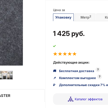
Цена за
2
Упаковку
Метр
К
1 425
руб.
Действующие акции:
?
🚚
Бесплатная доставка
?
📌
Комплектом выгоднее
₽
Дополнительные скидки 7% и
ASTER
Каталог эффектов