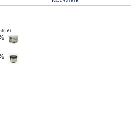
РАССЧИТАТЬ
ft) 61
 %
 %