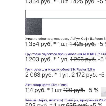
1 354 руб.
*
1
шт
1 425 руб.
-5
Жидкие обои под колеровку ЛаРум Софт (LaRoom So
1 354 руб. *
1
шт
1 425 руб.
-5
Грунтовка глубокого проникновения ALTERITALY Pri
1 203 руб. *
1
уп.
1 266 руб.
-5
Грунтовка для жидких обоев Silk Plaster 5,5 л
2 063 руб. *
1
уп.
2 172 руб.
-5
Активатор цвета Riva (Рива)
114 руб. *
1
шт
120 руб.
-5 %
Кельма (Тёрка, шпатель) трапеция, прозрачная PS P
603 руб. *
1
шт
635 руб.
-5 %