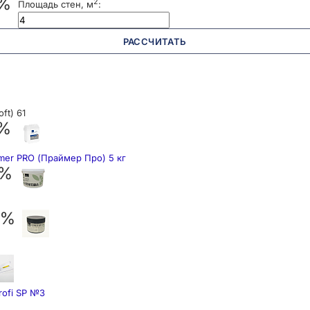
 %
2
Площадь стен, м
:
РАССЧИТАТЬ
ft) 61
 %
mer PRO (Праймер Про) 5 кг
 %
 %
rofi SP №3