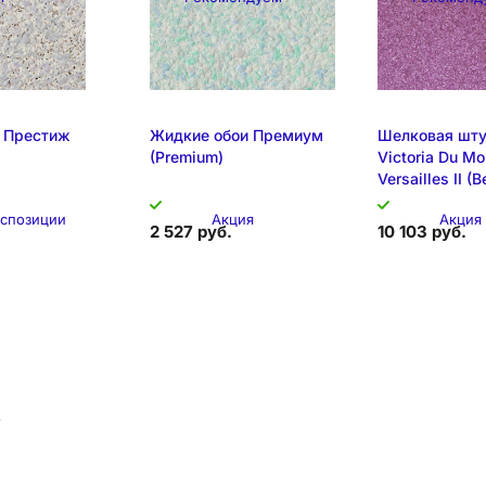
позиция
Складская позиция
Образец на
 Престиж
Жидкие обои Премиум
Шелковая шту
(Premium)
Victoria Du M
Versailles II (
кспозиции
Акция
Акция
2 527 руб.
10 103 руб.
Складска
в
позиция
Образец на экспозиции
Образец на эк