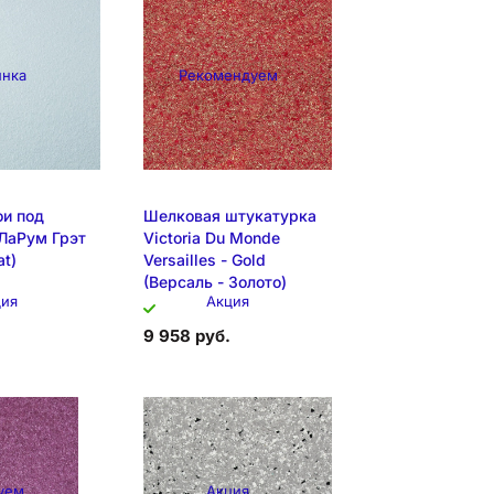
инка
Рекомендуем
и под
Шелковая штукатурка
ЛаРум Грэт
Victoria Du Monde
at)
Versailles - Gold
(Версаль - Золото)
ция
Акция
9 958 руб.
уем
Акция