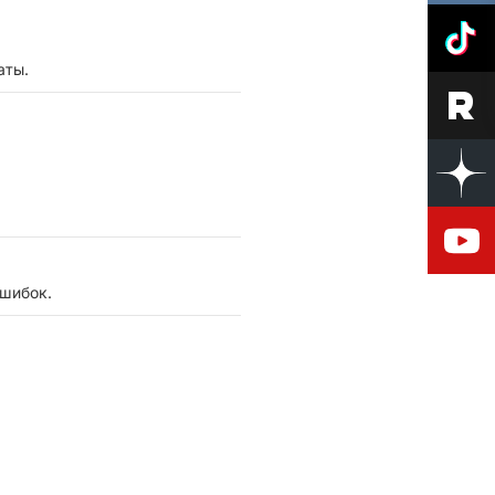
аты.
ошибок.