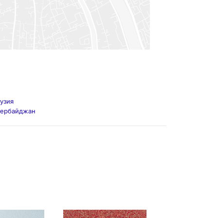
узия
зербайджан