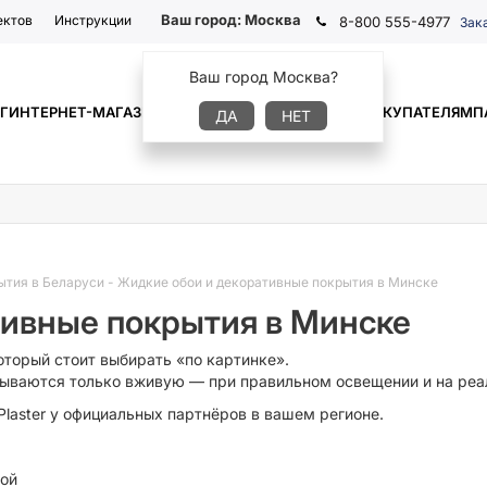
Ваш город:
Москва
ектов
Инструкции
8-800 555-4977
Зак
Ваш город Москва?
Г
ИНТЕРНЕТ-МАГАЗИН
ГДЕ КУПИТЬ
ИНФОРМАЦИЯ
ПОКУПАТЕЛЯМ
П
ДА
НЕТ
ытия в Беларуси
-
Жидкие обои и декоративные покрытия в Минске
тивные покрытия в Минске
оторый стоит выбирать «по картинке».
крываются только вживую — при правильном освещении и на реа
laster у официальных партнёров в вашем регионе.
кой