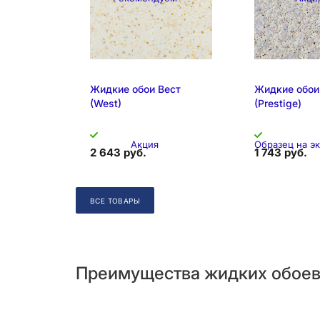
Складская позиция
Складская 
Жидкие обои Вест
Жидкие обои
(West)
(Prestige)
Акция
Образец на э
2 643 руб.
1 743 руб.
ВСЕ ТОВАРЫ
Преимущества жидких обое
Образец на экспозиции
Складская 