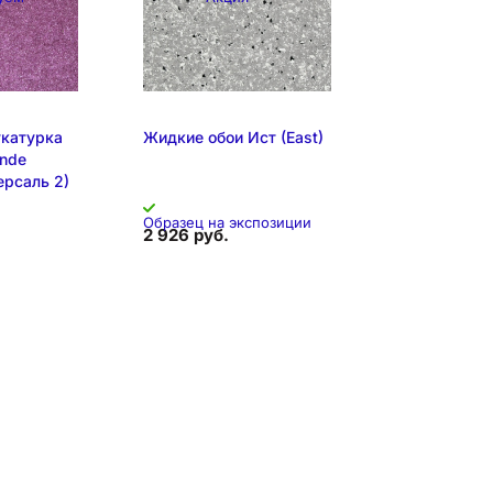
 экспозиции
Образец на экспозиции
катурка
Жидкие обои Иcт (East)
onde
Версаль 2)
Образец на экспозиции
2 926 руб.
я позиция
спозиции
Складская позиция