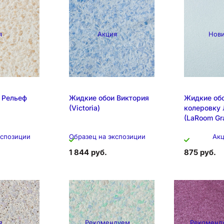
я
Акция
Нов
 Рельеф
Жидкие обои Виктория
Жидкие обо
(Victoria)
колеровку 
(LaRoom Gr
кспозиции
Образец на экспозиции
Ак
1 844 руб.
875 руб.
я
Рекомендуем
Рекоменд