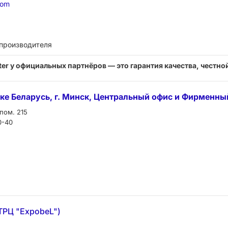
com
 производителя
ter у официальных партнёров — это гарантия качества, честной
блике Беларусь, г. Минск, Центральный офис и Фирменн
 пом. 215
0-40
ТРЦ "ExpobeL")