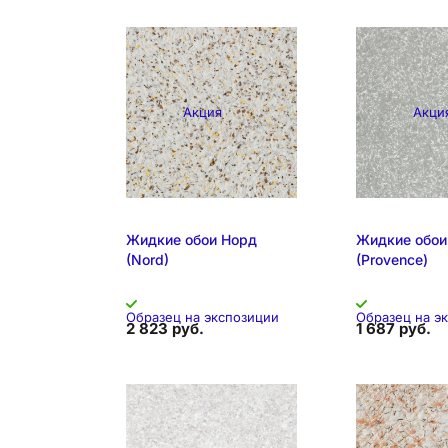
Акция
Акци
Жидкие обои Норд
Жидкие обои
(Nord)
(Provence)
Образец на экспозиции
Образец на э
2 823 руб.
1 687 руб.