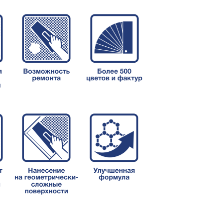
озиция
Складская позиция