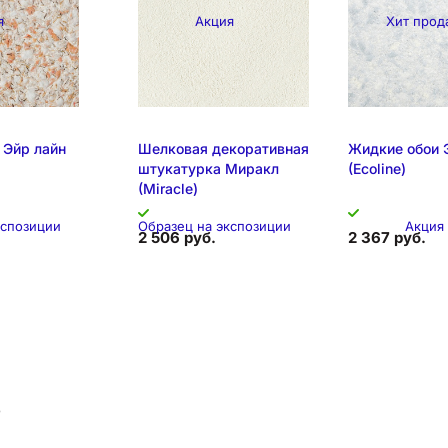
я
Акция
Хит прод
позиция
Складска
 Эйр лайн
Шелковая декоративная
Жидкие обои 
штукатурка Миракл
(Ecoline)
(Miracle)
кспозиции
Образец на экспозиции
Акция
2 506 руб.
2 367 руб.
в
позиция
Складская позиция
Образец на эк