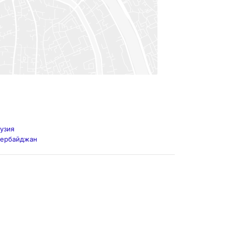
узия
зербайджан