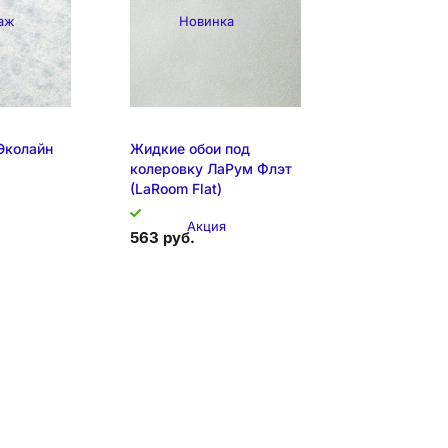
аж
Новинка
я позиция
Образец на экспозиции
Эколайн
Жидкие обои под
колеровку ЛаРум Флэт
(LaRoom Flat)
Акция
563 руб.
спозиции
Образец на экспозиции