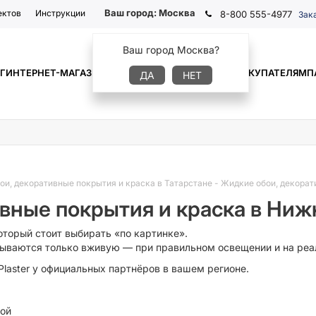
Ваш город:
Москва
ектов
Инструкции
8-800 555-4977
Зак
Ваш город Москва?
Г
ИНТЕРНЕТ-МАГАЗИН
ГДЕ КУПИТЬ
ИНФОРМАЦИЯ
ПОКУПАТЕЛЯМ
П
ДА
НЕТ
ои, декоративные покрытия и краска в Татарстане
-
Жидкие обои, декорат
вные покрытия и краска в Ни
оторый стоит выбирать «по картинке».
крываются только вживую — при правильном освещении и на реа
laster у официальных партнёров в вашем регионе.
кой