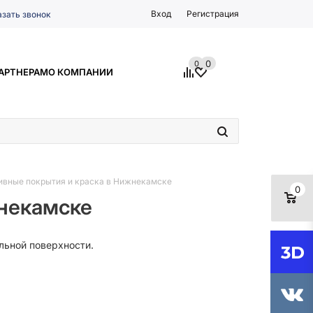
Вход
Регистрация
азать звонок
0
0
АРТНЕРАМ
О КОМПАНИИ
ивные покрытия и краска в Нижнекамске
0
жнекамске
льной поверхности.