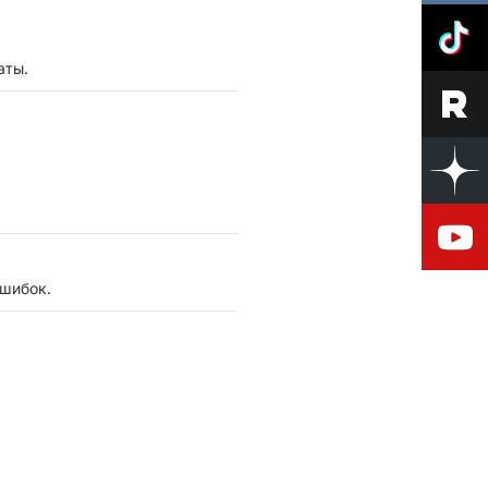
аты.
ошибок.