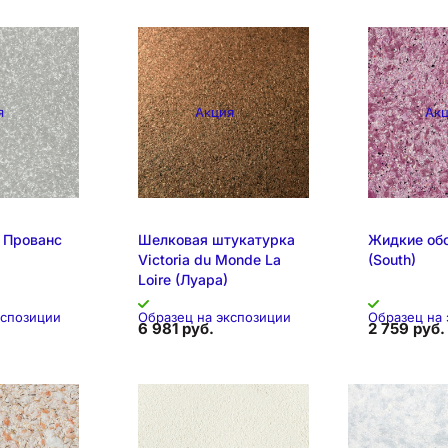
я
Акция
Ак
 Прованс
Шелковая штукатурка
Жидкие об
Victoria du Monde La
(South)
Loire (Луара)
кспозиции
Образец на экспозиции
Образец на
6 981 руб.
2 759 руб.