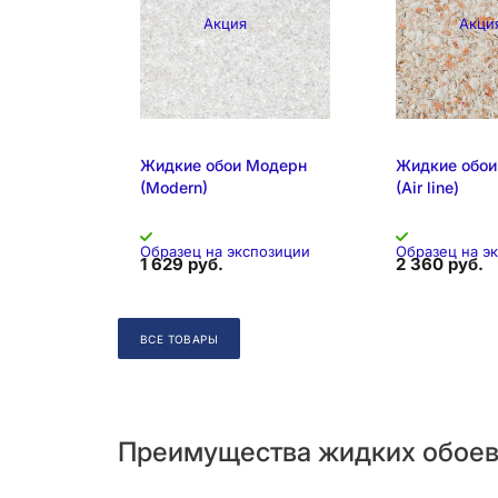
Акция
Акци
Складская позиция
Складская 
Жидкие обои Модерн
Жидкие обои
(Modern)
(Air line)
Образец на экспозиции
Образец на э
1 629 руб.
2 360 руб.
ВСЕ ТОВАРЫ
Преимущества жидких обое
Складская позиция
Складская 