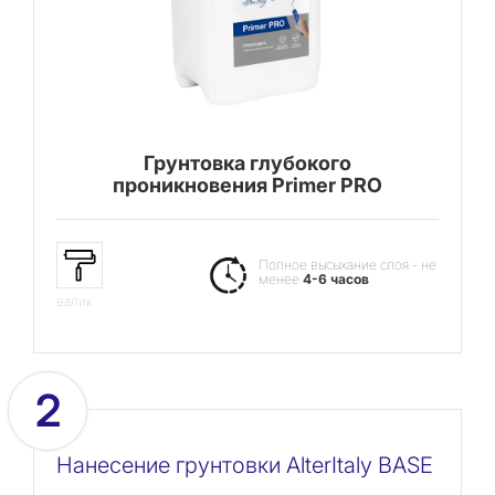
Грунтовка глубокого
проникновения Primer PRO
Полное высыхание слоя - не
менее
4-6 часов
валик
2
Нанесение грунтовки AlterItaly BASE