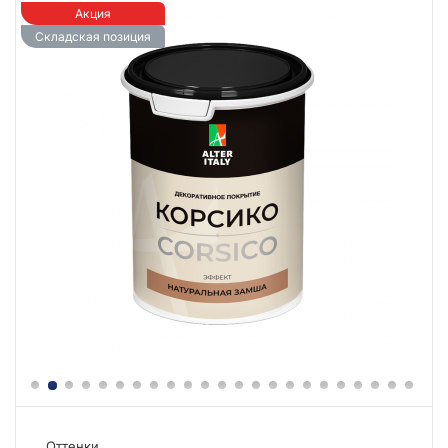
Акция
Складская позиция
Оттенки