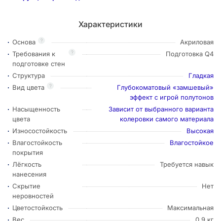
Характеристики
?
Основа
Акриловая
?
Требования к
Подготовка Q4
подготовке стен
Структура
Гладкая
?
Вид цвета
Глубокоматовый «замшевый»
эффект с игрой полутонов
Насыщенность
Зависит от выбранного варианта
цвета
колеровки самого материала
Износостойкость
Высокая
Влагостойкость
Влагостойкое
покрытия
Лёгкость
Требуется навык
нанесения
Скрытие
Нет
неровностей
Цветостойкость
Максимальная
Вес
0,9 кг