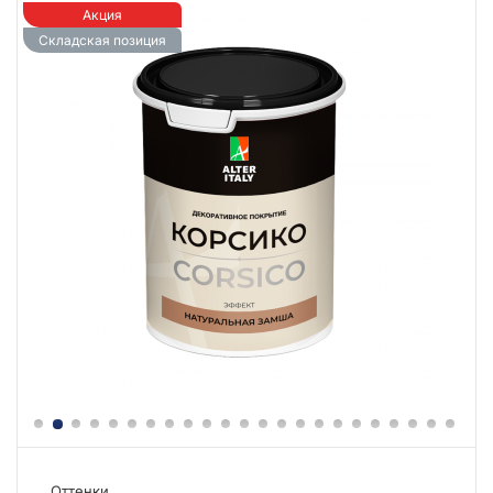
Акция
Складская позиция
Оттенки