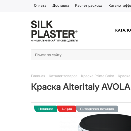
Оплата
Доставка
Расчет расхода
Каталог эфф
КАТАЛО
Главная
-
Каталог товаров
-
Краска Prime Color
-
Краска 
Краска AlterItaly AVOLA
Новинка
Акция
Складская позиция