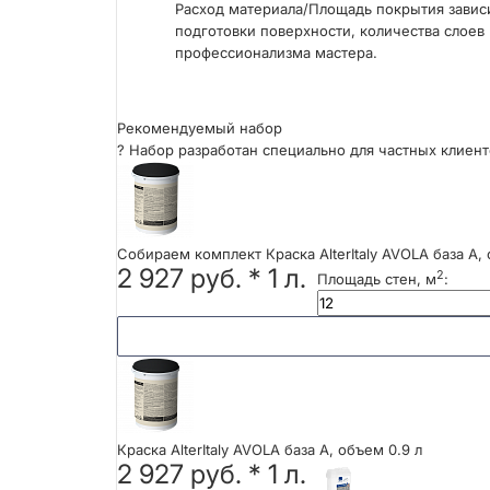
Расход материала/Площадь покрытия зависи
подготовки поверхности, количества слоев
профессионализма мастера.
Рекомендуемый набор
?
Набор разработан специально для частных клиент
Собираем комплект Краска AlterItaly AVOLA база А, 
2 927 руб.
*
1
л.
2
Площадь стен, м
:
Краска AlterItaly AVOLA база А, объем 0.9 л
2 927 руб. *
1
л.