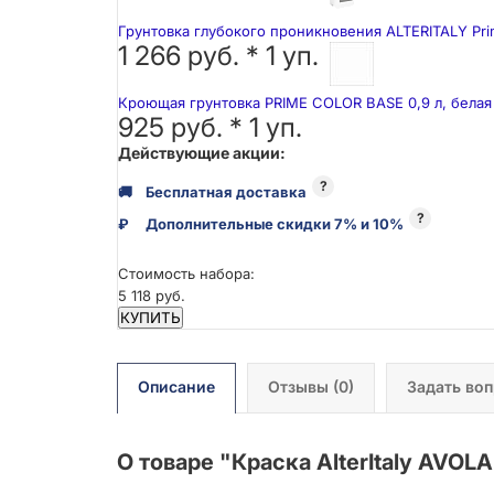
Грунтовка глубокого проникновения ALTERITALY Pri
1 266 руб. *
1
уп.
Кроющая грунтовка PRIME COLOR BASE 0,9 л, белая
925 руб. *
1
уп.
Действующие акции:
?
🚚
Бесплатная доставка
?
₽
Дополнительные скидки 7% и 10%
Стоимость набора:
5 118 руб.
КУПИТЬ
Описание
Отзывы
(0)
Задать во
О товаре "
Краска AlterItaly AVOLA