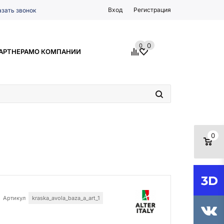
Вход
Регистрация
азать звонок
0
0
АРТНЕРАМ
О КОМПАНИИ
0
Артикул
kraska_avola_baza_a_art_1