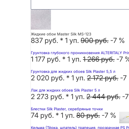
Жидкие обои Master Silk MS-123
837 руб. *
1
уп.
900 руб.
-7 %
Грунтовка глубокого проникновения ALTERITALY Pri
1 177 руб. *
1
уп.
1 266 руб.
-7 
Грунтовка для жидких обоев Silk Plaster 5,5 л
2 020 руб. *
1
уп.
2 172 руб.
-7
Лак для жидких обоев Silk Plaster 5 л
2 273 руб. *
1
уп.
2 444 руб.
-
Блестки Silk Plaster, серебряные точки
74 руб. *
1
уп.
80 руб.
-7 %
Кельма (Тёрка, шпатель) трапеция, прозрачная PS P