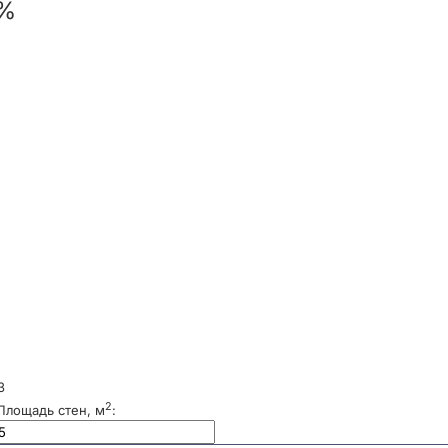
 %
3
2
Площадь стен, м
: