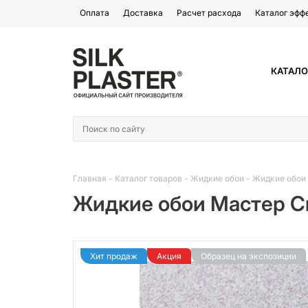
Оплата
Доставка
Расчет расхода
Каталог эфф
КАТАЛО
Главная
-
Каталог товаров
-
Жидкие обои
-
Жидкие обои М
Жидкие обои Мастер Сил
Хит продаж
Акция
Образец на экспозиции