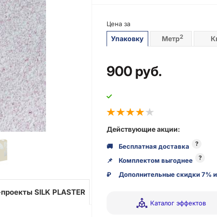
Цена за
2
Упаковку
Метр
К
900
руб.
Действующие акции:
?
🚚
Бесплатная доставка
?
📌
Комплектом выгоднее
₽
Дополнительные скидки 7% и
проекты SILK PLASTER
Каталог эффектов