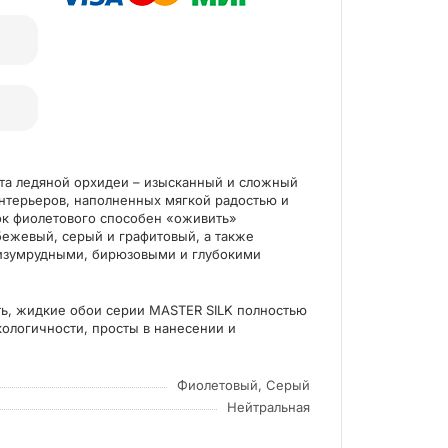
та ледяной орхидеи – изысканный и сложный
интерьеров, наполненных мягкой радостью и
ок фиолетового способен «оживить»
бежевый, серый и графитовый, а также
 изумрудными, бирюзовыми и глубокими
алог 2020
Выполненные 
ь, жидкие обои серии MASTER SILK полностью
кологичности, просты в нанесении и
Фиолетовый, Серый
Нейтральная