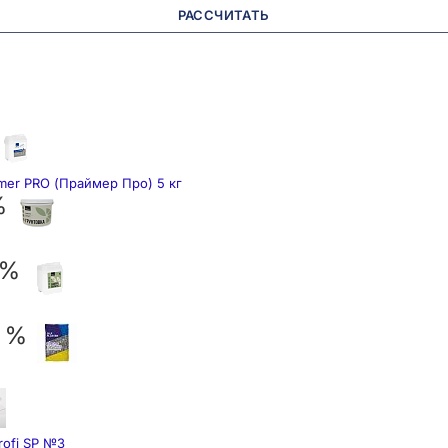
РАССЧИТАТЬ
mer PRO (Праймер Про) 5 кг
%
 %
7 %
rofi SP №3