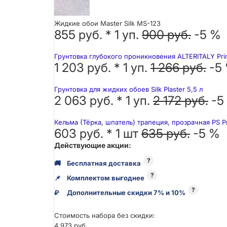
Жидкие обои Master Silk MS-123
855 руб. *
1
уп.
900 руб.
-5 %
Грунтовка глубокого проникновения ALTERITALY Pri
1 203 руб. *
1
уп.
1 266 руб.
-5
Грунтовка для жидких обоев Silk Plaster 5,5 л
2 063 руб. *
1
уп.
2 172 руб.
-5
Кельма (Тёрка, шпатель) трапеция, прозрачная PS P
603 руб. *
1
шт
635 руб.
-5 %
Действующие акции:
?
🚚
Бесплатная доставка
?
📌
Комплектом выгоднее
?
₽
Дополнительные скидки 7% и 10%
Стоимость набора без скидки:
4 973 руб.