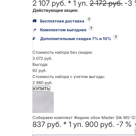
2 107 руб. *
1
уп.
2 172 руб.
-3
Действующие акции:
?
🚚
Бесплатная доставка
?
📌
Комплектом выгоднее
?
₽
Дополнительные скидки 7% и 10%
Стоимость набора без скидки:
3 072 руб.
Выгода:
92 руб.
Стоимость набора с учетом выгоды:
2 980 руб.
КУПИТЬ
Собираем комплект Жидкие обои Master Silk MS-12
837 руб.
*
1
уп.
900 руб.
-7 %