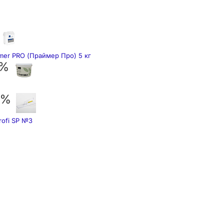
mer PRO (Праймер Про) 5 кг
 %
 %
rofi SP №3