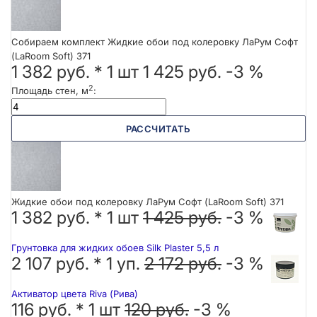
Собираем комплект Жидкие обои под колеровку ЛаРум Софт
(LaRoom Soft) 371
1 382 руб.
*
1
шт
1 425 руб.
-3 %
2
Площадь стен, м
:
РАССЧИТАТЬ
Жидкие обои под колеровку ЛаРум Софт (LaRoom Soft) 371
1 382 руб. *
1
шт
1 425 руб.
-3 %
Грунтовка для жидких обоев Silk Plaster 5,5 л
2 107 руб. *
1
уп.
2 172 руб.
-3 %
Активатор цвета Riva (Рива)
116 руб. *
1
шт
120 руб.
-3 %