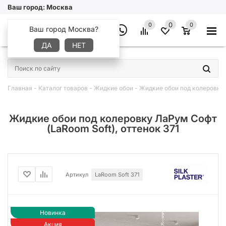
Ваш город:
Москва
0
0
0
Ваш город Москва?
ДА
НЕТ
×
Главная
-
Каталог товаров
-
Жидкие обои
-
Жидкие обои под колеровку 
Жидкие обои под колеровку ЛаРум Софт
(LaRoom Soft), оттенок 371
Артикул
LaRoom Soft 371
Новинка
Акция