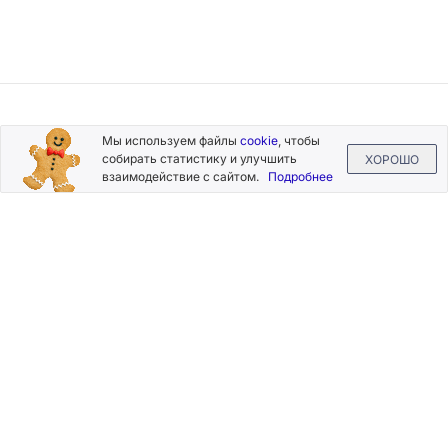
Подписывайтесь
Мы используем файлы
cookie
, чтобы
на новости и акции
собирать статистику и улучшить
ХОРОШО
взаимодействие с сайтом.
Подробнее
Нажимая на кнопку «Подписаться», Вы даете согласие на
обработку своих персональных данных.
Пользовательское
соглашение
.
+7 (800) 555-49-77
+7 (495) 268-07-70
office@silkplasters.com
2026 © Silk Plaster
Компания