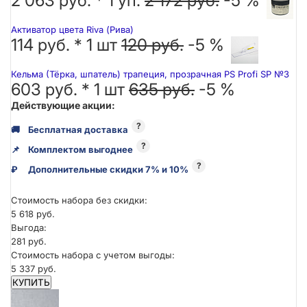
2 063 руб. *
1
уп.
2 172 руб.
-5 %
Активатор цвета Riva (Рива)
114 руб. *
1
шт
120 руб.
-5 %
Кельма (Тёрка, шпатель) трапеция, прозрачная PS Profi SP №3
603 руб. *
1
шт
635 руб.
-5 %
Действующие акции:
?
🚚
Бесплатная доставка
?
📌
Комплектом выгоднее
?
₽
Дополнительные скидки 7% и 10%
Стоимость набора без скидки:
5 618 руб.
Выгода:
281 руб.
Стоимость набора с учетом выгоды:
5 337 руб.
КУПИТЬ