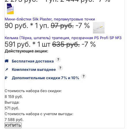
Мини-блёстки Silk Plaster, перламутровые точки
90 руб. *
1
уп.
97 руб.
-7 %
Кельма (Тёрка, шпатель) трапеция, прозрачная PS Profi SP №3
591 руб. *
1
шт
635 руб.
-7 %
Действующие акции:
?
🚚
Бесплатная доставка
?
📌
Комплектом выгоднее
?
₽
Дополнительные скидки 7% и 10%
Стоимость набора без скидки:
8 159 руб.
Выгода:
571 руб.
Стоимость набора с учетом выгоды:
7 588 руб.
КУПИТЬ