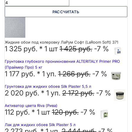
РАССЧИТАТЬ
Жидкие обои под колеровку ЛаРум Софт (LaRoom Soft) 371
1 325 руб. *
1
шт
1 425 руб.
-7 %
Грунтовка глубокого проникновения ALTERITALY Primer PRO
(Праймер Про) 5 кг
1 177 руб. *
1
уп.
1 266 руб.
-7 %
Грунтовка для жидких обоев Silk Plaster 5,5 л
2 020 руб. *
1
уп.
2 172 руб.
-7 %
Активатор цвета Riva (Рива)
112 руб. *
1
шт
120 руб.
-7 %
Лак для жидких обоев Silk Plaster 5 л
2 273 руб. *
1
уп.
2 444 руб.
-7 %