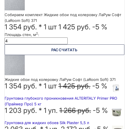
Собираем комплект Жидкие обои под колеровку ЛаРум Софт
(LaRoom Soft) 371
1 354 руб.
*
1
шт
1 425 руб.
-5 %
2
Площадь стен, м
:
РАССЧИТАТЬ
Жидкие обои под колеровку ЛаРум Софт (LaRoom Soft) 371
1 354 руб. *
1
шт
1 425 руб.
-5 %
Грунтовка глубокого проникновения ALTERITALY Primer PRO
(Праймер Про) 5 кг
1 203 руб. *
1
уп.
1 266 руб.
-5 %
Грунтовка для жидких обоев Silk Plaster 5,5 л