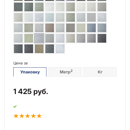
Цена за
2
Упаковку
Метр
Кг
1 425
руб.