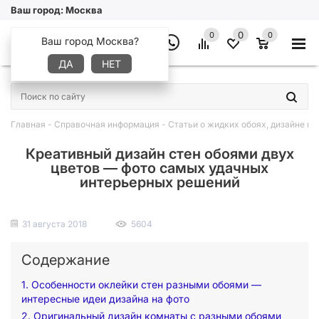
Ваш город:
Москва
0
0
0
Ваш город Москва?
ДА
НЕТ
×
Главная
-
Справочная информация
-
Статьи о жидких обоях, дизайне и 
Креативный дизайн стен обоями двух
цветов — фото самых удачных
интерьерных решений
31 августа 2018
5604
Содержание
1. Особенности оклейки стен разными обоями —
интересные идеи дизайна на фото
2. Оригинальный дизайн комнаты с разными обоями