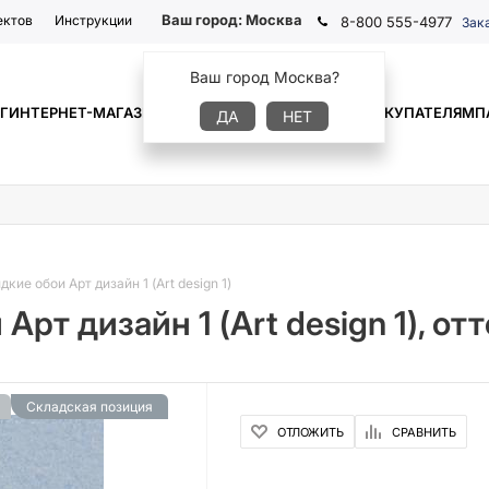
Ваш город:
Москва
ектов
Инструкции
8-800 555-4977
Зак
Ваш город Москва?
Г
ИНТЕРНЕТ-МАГАЗИН
ГДЕ КУПИТЬ
ИНФОРМАЦИЯ
ПОКУПАТЕЛЯМ
П
ДА
НЕТ
ие обои Арт дизайн 1 (Art design 1)
рт дизайн 1 (Art design 1), от
Складская позиция
ОТЛОЖИТЬ
СРАВНИТЬ