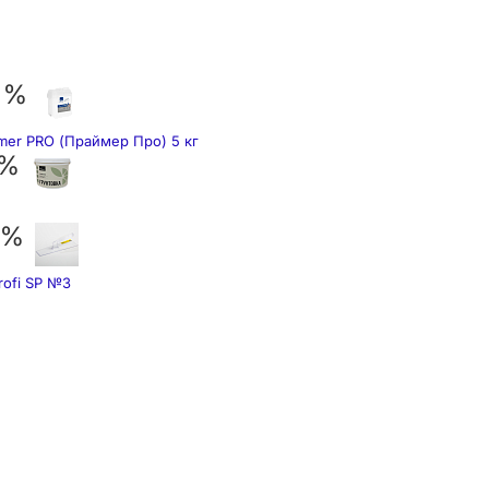
 %
mer PRO (Праймер Про) 5 кг
 %
 %
rofi SP №3