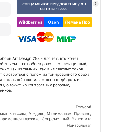
?
СПЕЦИАЛЬНОЕ ПРЕДЛОЖЕНИЕ ДО 1
СЕНТЯБРЯ 2026!
Wildberries
Ozon
Лемана Про
оев Art Design 293 - для тех, кто хочет
ойствием. Цвет обоев довольно насыщенный,
жно как из темных, так и из светлых тонов.
т смотреться с полом из тонированного ореха
и остальной текстиль можно подбирать из
" на ТНТ | серия "Шёлк, слоны и
Интерьер квартиры в 
ы, а также из контрастных розовых,
оза"
енков.
Голубой
кая классика, Ар-деко, Минимализм, Прованс,
временная классика, Современный, Эклектика
Нейтральная