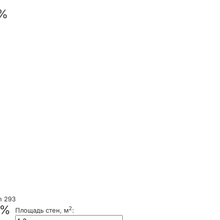
 %
n 293
 %
2
Площадь стен, м
: