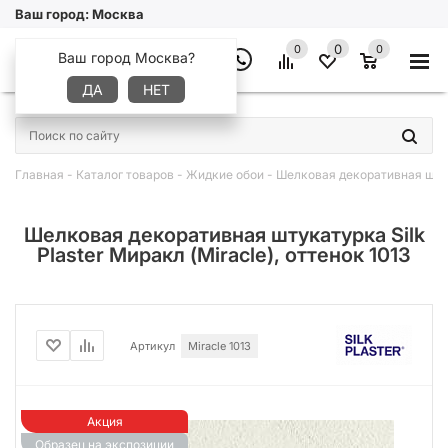
Ваш город:
Москва
0
0
0
Ваш город Москва?
ДА
НЕТ
×
Главная
-
Каталог товаров
-
Жидкие обои
-
Шелковая декоративная штука
Шелковая декоративная штукатурка Silk
Plaster Миракл (Miracle), оттенок 1013
Артикул
Miracle 1013
Акция
Образец на экспозиции