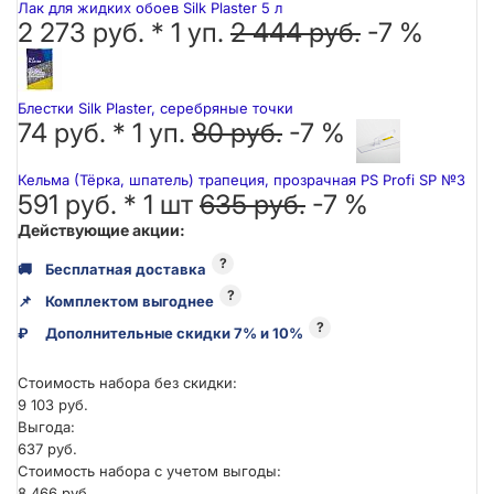
Лак для жидких обоев Silk Plaster 5 л
2 273 руб. *
1
уп.
2 444 руб.
-7 %
Блестки Silk Plaster, серебряные точки
74 руб. *
1
уп.
80 руб.
-7 %
Кельма (Тёрка, шпатель) трапеция, прозрачная PS Profi SP №3
591 руб. *
1
шт
635 руб.
-7 %
Действующие акции:
?
🚚
Бесплатная доставка
?
📌
Комплектом выгоднее
?
₽
Дополнительные скидки 7% и 10%
Стоимость набора без скидки:
9 103 руб.
Выгода:
637 руб.
Стоимость набора с учетом выгоды:
8 466 руб.