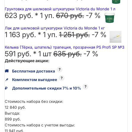
Грунтовка для шелковой штукатурки Victoria du Monde 1 л
623 руб. *
1
уп.
670 руб.
-7 %
Лак для шелковой штукатурки Victoria du Monde 1 кг
1 163 руб. *
1
уп.
1 251 руб.
-7 %
Кельма (Тёрка, шпатель) трапеция, прозрачная PS Profi SP №3
591 руб. *
1
шт
635 руб.
-7 %
Действующие акции:
?
🚚
Бесплатная доставка
?
📌
Комплектом выгоднее
?
₽
Дополнительные скидки 7% и 10%
Стоимость набора без скидки:
12 840 руб.
Выгода:
899 руб.
Стоимость набора с учетом выгоды:
11 941 руб.