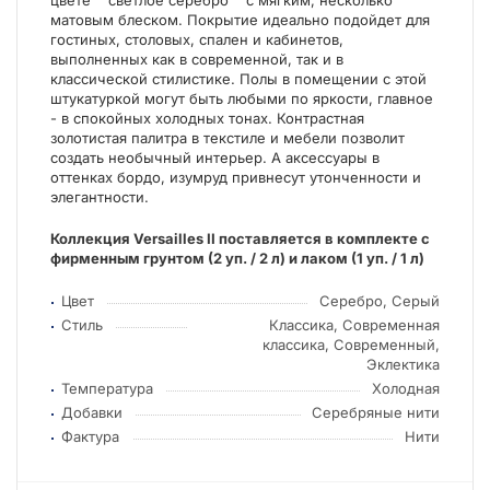
цвете ""светлое серебро"" с мягким, несколько
матовым блеском. Покрытие идеально подойдет для
гостиных, столовых, спален и кабинетов,
выполненных как в современной, так и в
классической стилистике. Полы в помещении с этой
штукатуркой могут быть любыми по яркости, главное
- в спокойных холодных тонах. Контрастная
золотистая палитра в текстиле и мебели позволит
создать необычный интерьер. А аксессуары в
оттенках бордо, изумруд привнесут утонченности и
элегантности.
Коллекция Versailles II поставляется в комплекте с
фирменным грунтом (2 уп. / 2 л) и лаком (1 уп. / 1 л)
Цвет
Серебро, Серый
Стиль
Классика, Современная
классика, Современный,
Эклектика
Температура
Холодная
Добавки
Серебряные нити
Фактура
Нити