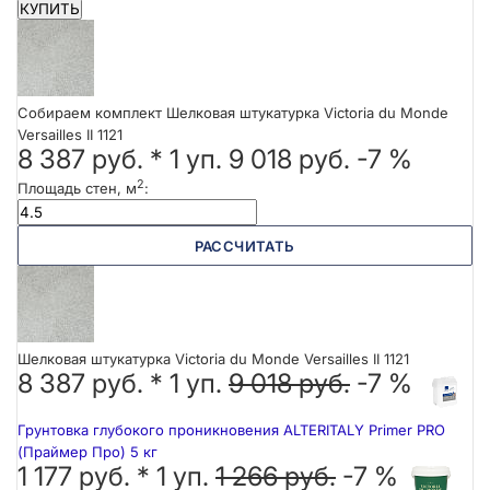
КУПИТЬ
Собираем комплект Шелковая штукатурка Victoria du Monde
Versailles II 1121
8 387 руб.
*
1
уп.
9 018 руб.
-7 %
2
Площадь стен, м
:
РАССЧИТАТЬ
Шелковая штукатурка Victoria du Monde Versailles II 1121
8 387 руб. *
1
уп.
9 018 руб.
-7 %
Грунтовка глубокого проникновения ALTERITALY Primer PRO
(Праймер Про) 5 кг
1 177 руб. *
1
уп.
1 266 руб.
-7 %