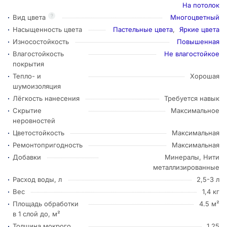
На потолок
?
Вид цвета
Многоцветный
Насыщенность цвета
Пастельные цвета
,
Яркие цвета
Износостойкость
Повышенная
Влагостойкость
Не влагостойкое
покрытия
Тепло- и
Хорошая
шумоизоляция
Лёгкость нанесения
Требуется навык
Скрытие
Максимальное
неровностей
Цветостойкость
Максимальная
Ремонтопригодность
Максимальная
Добавки
Минералы, Нити
металлизированные
Расход воды, л
2,5-3 л
Вес
1,4 кг
Площадь обработки
4.5 м²
в 1 слой до, м²
Толщина мокрого
1.25