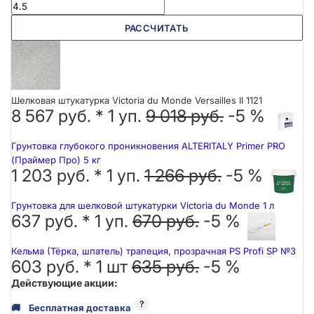
РАССЧИТАТЬ
Шелковая штукатурка Victoria du Monde Versailles II 1121
8 567 руб. *
1
уп.
9 018 руб.
-5 %
Грунтовка глубокого проникновения ALTERITALY Primer PRO
(Праймер Про) 5 кг
1 203 руб. *
1
уп.
1 266 руб.
-5 %
Грунтовка для шелковой штукатурки Victoria du Monde 1 л
637 руб. *
1
уп.
670 руб.
-5 %
Кельма (Тёрка, шпатель) трапеция, прозрачная PS Profi SP №3
603 руб. *
1
шт
635 руб.
-5 %
Действующие акции:
?
🚚
Бесплатная доставка