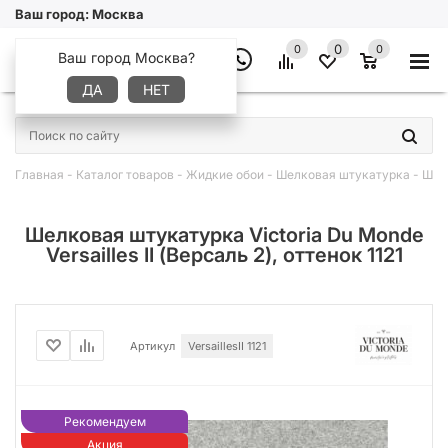
Ваш город:
Москва
0
0
0
Ваш город Москва?
ДА
НЕТ
×
Главная
-
Каталог товаров
-
Жидкие обои
-
Шелковая штукатурка
-
Шелк
Шелковая штукатурка Victoria Du Monde
Versailles II (Версаль 2), оттенок 1121
Артикул
VersaillesII 1121
Рекомендуем
Акция